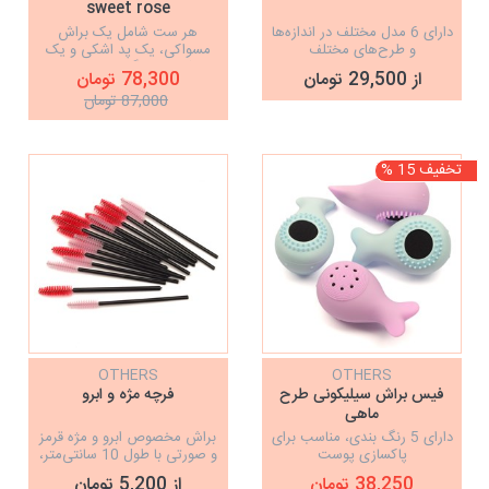
sweet rose
دارای 6 مدل مختلف در اندازه‌ها
هر ست شامل یک براش
و طرح‌های مختلف
مسواکی، یک پد اشکی و یک
پدشور/در رنگ بندی مختلف
از 29,500 تومان
78,300 تومان
87,000 تومان
تخفیف 15 %
OTHERS
OTHERS
فیس براش سیلیکونی طرح
فرچه مژه و ابرو
ماهی
دارای 5 رنگ بندی، مناسب برای
براش مخصوص ابرو و مژه قرمز
پاکسازی پوست
و صورتی با طول 10 سانتی‌متر،
قابل استفاده برای صابون ابرو
38,250 تومان
از 5,200 تومان