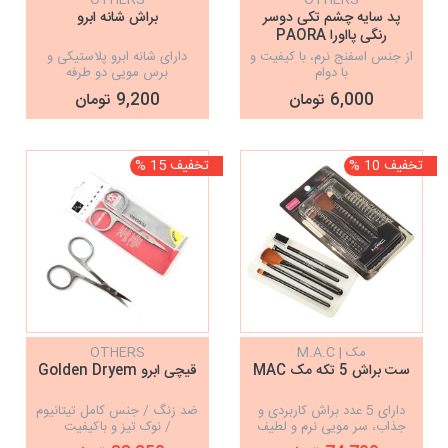
OTHERS
OTHERS
پد سایه چشم تکی دوسر
براش شانه ابرو
رنگی پااورا PAORA
از جنس اسفنج نرم، با کیفیت و
دارای شانه ابرو پلاستیکی و
با دوام
برس مویی دو طرفه
6,000 تومان
9,200 تومان
تخفیف 10 %
تخفیف 15 %
مک | M.A.C
OTHERS
ست براش 5 تکه مک MAC
قیچی ابرو Golden Dryem
دارای 5 عدد براش کاربردی و
ضد زنگ / جنس کامل تیتانیوم
جذاب، سر مویی نرم و لطیف
/ نوک تیز و باکیفیت