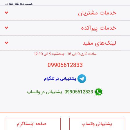
خدمات مشتریان
خدمات پیراکده
لینک‌های مفید
ساعات کاری 9 الی 16 - پنجشنبه 9 الی 12
:30
09905612833
پشتیبانی در تلگرام
09905612833 پشتیبانی در واتساپ
طراحی فروشگاه اینترنتی
پشتیبانی واتساپ
صفحه اینستاگرام
کلیه حقوق این سایت متعلق به برند پیراکده می‌باشد؛ استفاده از مطالب