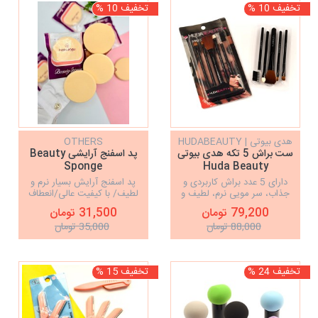
تخفیف 10 %
تخفیف 10 %
هدی بیوتی | HUDABEAUTY
OTHERS
ست براش 5 تکه هدی بیوتی
پد اسفنج آرایشی Beauty
Sponge
Huda Beauty
دارای 5 عدد براش کاربردی و
پد اسفنج آرایش بسیار نرم و
جذاب، سر مویی نرم، لطیف و
لطیف/ با کیفیت عالی/انعطاف
بدون ریزش، قیمت مناسب و
پذیر
79,200 تومان
31,500 تومان
باکیفیت
88,000 تومان
35,000 تومان
تخفیف 24 %
تخفیف 15 %