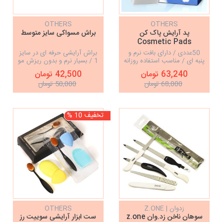
OTHERS
OTHERS
پد آرایش پاک کن
براش مسواکی سایز متوسط
Cosmetic Pads
50عددی / دارای بافت نرم و
براش آرایشی حرفه ای در سایز
پنبه ای / مناسب استفاده روزانه
1 / بسیار نرم و بدون ریزش مو
/ مناسب انواع پوست ها
، تراکم بالا ، کیفیت عالی
63,240 تومان
42,500 تومان
68,000 تومان
50,000 تومان
تخفیف 10 %
زدوان | Z.ONE
OTHERS
سوهان ناخن زد.وان z.one
ست ابزار آرایشی سوییت رز