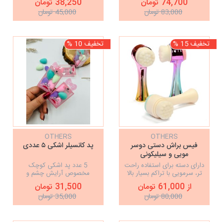
74,700 تومان
38,250 تومان
83,000 تومان
45,000 تومان
تخفیف 15 %
تخفیف 10 %
OTHERS
OTHERS
فیس براش دستی دوسر
پد کانسیلر اشکی ۵ عددی
مویی و سیلیکونی
دارای دسته برای استفاده راحت
5 عدد پد اشکی کوچک
تر، سرمویی با تراکم بسیار بالا
مخصوص آرایش چشم و
بدون ریزش، مخصوص
استفاده از کانسیلر و کانتور/بافت
از 61,000 تومان
31,500 تومان
شستشوی صورت و پاک کردن
منسجم با کیفیت بالا/قابل
80,000 تومان
35,000 تومان
محصولات آرایشی از منافذ
شستشو/به همراه جعبه با
پوست
رنگبندی متنوع