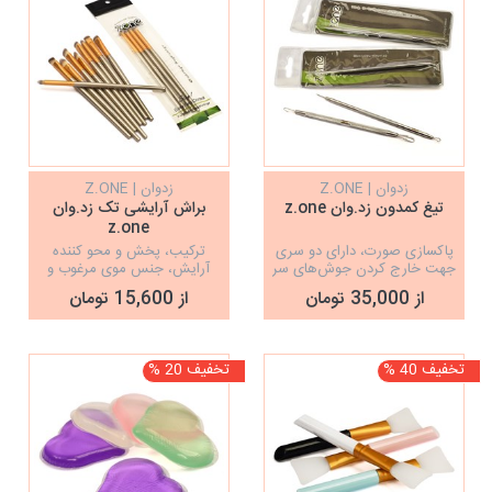
زدوان | Z.ONE
زدوان | Z.ONE
تیغ کمدون زد.وان z.one
براش آرایشی تک زد.وان
z.one
پاکسازی صورت، دارای دو سری
ترکیب، پخش و محو کننده
جهت خارج کردن جوش‌های سر
آرایش، جنس موی مرغوب و
سیاه
متراکم، نرم و لطیف بدون زبری
از 35,000 تومان
از 15,600 تومان
تخفیف 40 %
تخفیف 20 %