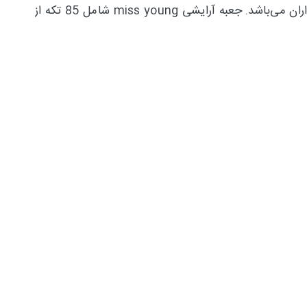
لوازم آرایش در یک باکس با طرح و رنگ هولوگرافیک جذاب به صورت ویژه قرار گرفته است که مورد استقبال بسیاری از خریداران می‌باشد. جعبه آرایشی miss young شامل 85 تکه از