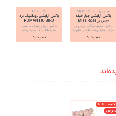
میس رز | MISS ROSE
OTHERS
باکس آرایشی چهار طبقه
باکس آرایشی رومانتیک برد
ب
میس رز Miss Rose
ROMANTIC BIRD
beauty Box
باکس جدید میکاپ میس رز
باکس زیبا و شیک مناسب
او
دارای سایه چشم مات و شاین/
هدیه/88 رنگ سایه چشم
لاکچ
کانسیلر و رژلب/ رژ گونه و برنزر
شاین و مات/4 رنگ رژگونه
ناموجود
ناموجود
نام
پرطرفدار/4 رنگ سایه ابرو
پرکاربرد/4 رنگ زیبا مخصوص
خط چشم با بافت کرمی و
جامد/32 رنگ رژلب...
ه‌اند
خفیف 10 %
اموجود