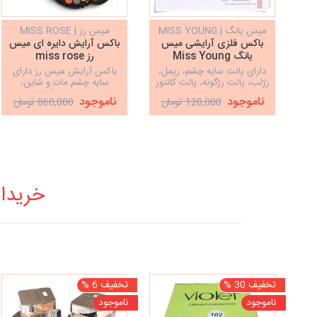
میس یانگ | MISS YOUNG
میس رز | MISS ROSE
باکس فلزی آرایشی میس
باکس آرایش دایره ای میس
یانگ Miss Young
رز miss rose
دارای پالت سایه چشم، ریمل،
باکس آرایش میس رز دارای
رژلب، پالت رژگونه، پالت کانتور
سایه چشم مات و شاین،
کانسیلر، سایه ابرو، مداد چشم و
کانسیلر، رژ لب، رژگونه و برنزر،
ناموجود
ناموجود
120,000 تومان
860,000 تومان
ابرو، براش و آینه
92رنگ
خریدار
تخفیف 30 %
تخفیف 6 %
ناموجود
ناموجود