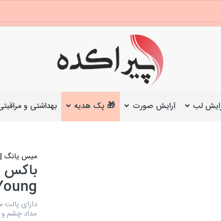
ایش لب
آرایش صورت
🎁 پک هدیه
بهداشتی و مراقبتی
میس یانگ | iss Young
باکس آ
Young
دارای پالت سا
مداد چشم و ا