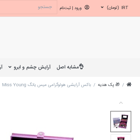
IRT
(تومان)
ورود | ثبت‌نام
👌مشابه اصل
آرایش چشم و ابرو
آر
🎁 پک هدیه
باکس آرایشی هولوگرامی میس یانگ Miss Young