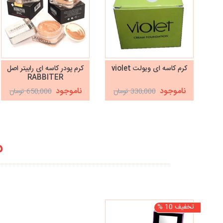
کرم کاسه ای ویولت violet
کرم پودر کاسه ای رابیتر اصل
RABBITER
ناموجود
ناموجود
330,000 تومان
650,000 تومان
م
تخفیف 10 %