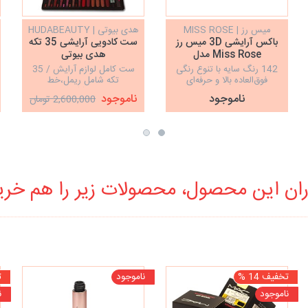
میس رز | MISS ROSE
هدی بیوتی | HUDABEAUTY
باکس آرایشی 3D میس رز
ست کادویی آرایشی 35 تکه
Miss Rose مدل
هدی بیوتی
HUDABEAUTY
Blockbuster
142 رنگ سایه با تنوع رنگی
ست کامل لوازم آرایش / 35
فوق‌العاده بالا و حرفه‌ای
تکه شامل ریمل،خط
چشم،پنکک،کرم
ناموجود
ناموجود
2,600,000 تومان
پودر،سایه،رژگونه،خط
لب،رژلب،هایلایتر....
ان این محصول، محصولات زیر را هم خرید
تخفیف 14 %
ناموجود
ت
ناموجود
ن