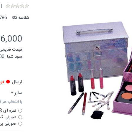
شناسه کالا
786
846,000 تو
قیمت قدیمی:
سود شما:
,000
ارسال
فور
سایز
با انتخاب هر گ
نقره ای SILVER
صورتی کمرن
صورتی پررنگ