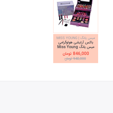
میس یانگ | MISS YOUNG
باکس آرایشی هولوگرامی
میس یانگ Miss Young
846,000 تومان
940,000 تومان