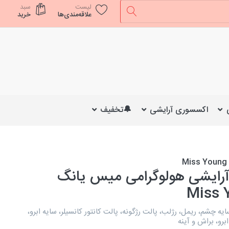
لیست
سبد
علاقه‌مندی‌ها
خرید
اکسسوری آرایشی
🔔تخفیف
M
رایشی هولوگرامی میس یانگ
Miss 
یه چشم، ریمل، رژلب، پالت رژگونه، پالت کانتور کانسیلر، سایه ابرو،
برو، براش و آینه