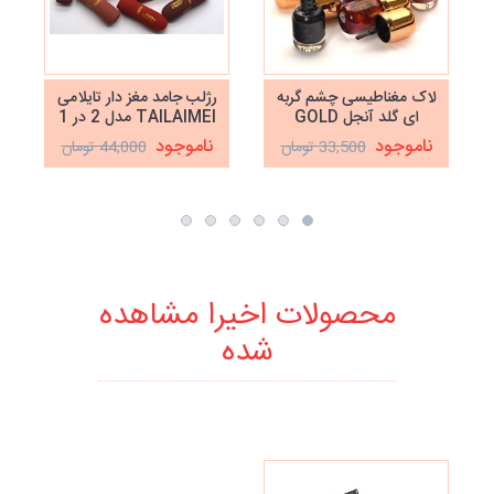
لاک مغناطیسی چشم گربه
رژلب جامد مغز دار تایلامی
ای گلد آنجل GOLD
TAILAIMEI مدل 2 در 1
ANGEL
ناموجود
ناموجود
33,500 تومان
44,000 تومان
محصولات اخیرا مشاهده
شده