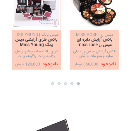
میس رز | MISS ROSE
میس یانگ | MISS YOUNG
باکس آرایش دایره ای
باکس فلزی آرایشی میس
میس رز miss rose
یانگ Miss Young
باکس آرایش میس رز دارای
دارای پالت سایه چشم، ریمل،
سایه چشم مات و شاین،
رژلب، پالت رژگونه، پالت
کانسیلر، رژ لب، رژگونه و
کانتور کانسیلر، سایه ابرو،
ناموجود
ناموجود
860,000 تومان
120,000 تومان
برنزر، 92رنگ
مداد چشم و ابرو، براش و
آینه