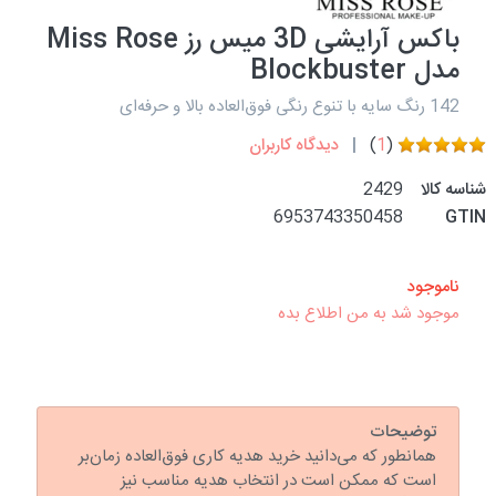
باکس آرایشی 3D میس رز Miss Rose
مدل Blockbuster
142 رنگ سایه با تنوع رنگی فوق‌العاده بالا و حرفه‌ای
(
1
)
دیدگاه کاربران
شناسه کالا
2429
6953743350458
GTIN
ناموجود
موجود شد به من اطلاع بده
توضیحات
همانطور که می‌دانید خرید هدیه کاری فوق‌العاده زمان‌بر
است که ممکن است در انتخاب هدیه مناسب نیز