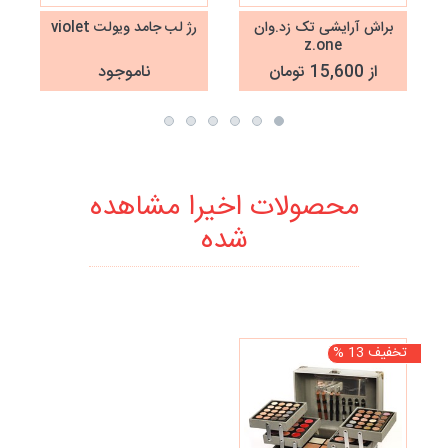
براش آرایشی تک زد.وان
رژ لب جامد ویولت violet
z.one
از 15,600 تومان
ناموجود
محصولات اخیرا مشاهده
شده
تخفیف 13 %