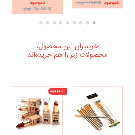
ناموجود
ناموجود
120,000 تومان
مداد چشم و ابرو، براش و
پودر،سایه،رژگونه،خط
ه
2,600,000 تومان
آینه
لب،رژلب،هایلایتر....
خریداران این محصول،
محصولات زیر را هم خریده‌اند
ناموجود
نا