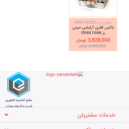
میس رز | MISS ROSE
باکس فلزی آرایشی میس
رز miss rose
3,828,000 تومان
4,400,000 تومان
خدمات مشتریان