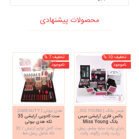
محصولات پیشنهادی
تخفیف 10 %
تخفیف 7 %
تخف
ناموجود
ناموجود
نا
میس یانگ | MISS YOUNG
هدی بیوتی | HUDABEAUTY
باکس فلزی آرایشی میس
ست کادویی آرایشی 35
یانگ Miss Young
تکه هدی بیوتی
HUDABEAUTY
دارای پالت سایه چشم، ریمل،
ست کامل لوازم آرایش / 35
ش
رژلب، پالت رژگونه، پالت
تکه شامل ریمل،خط
کانتور کانسیلر، سایه ابرو،
چشم،پنکک،کرم