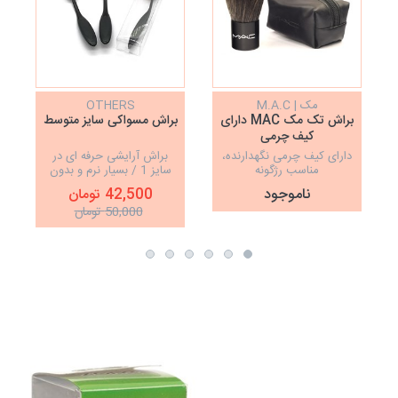
مک | M.A.C
OTHERS
براش تک مک MAC دارای
براش مسواکی سایز متوسط
کیف چرمی
دارای کیف چرمی نگهدارنده،
براش آرایشی حرفه ای در
مناسب رژگونه
سایز 1 / بسیار نرم و بدون
ریزش مو ، تراکم بالا ، کیفیت
ناموجود
42,500 تومان
عالی
50,000 تومان