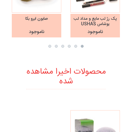
پک رژ لب مایع و مداد لب
صابون ابرو بکا
یوشاس USHAS
ناموجود
ناموجود
محصولات اخیرا مشاهده
شده