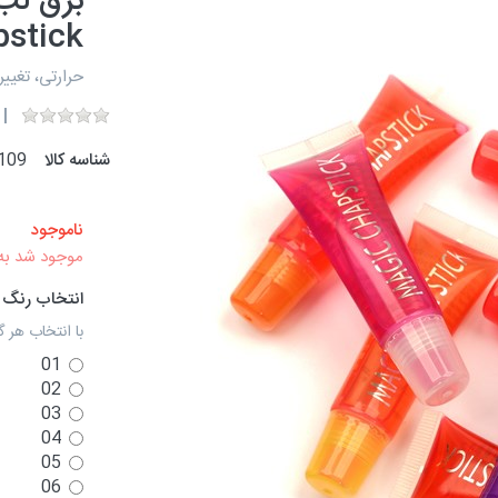
stick
حرارتی، تغیی
شناسه کالا
109
ناموجود
موجود شد به
انتخاب رنگ
با انتخاب هر گ
01
02
03
04
05
06