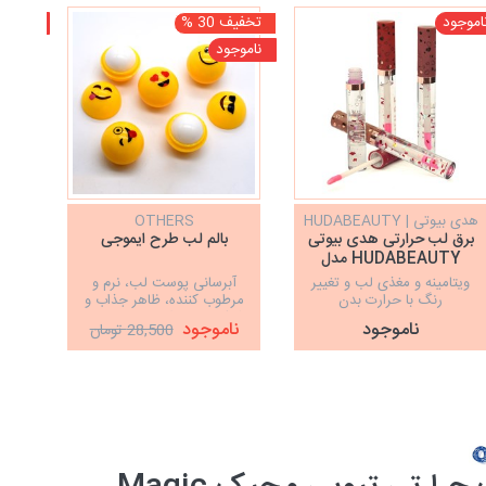
اموجود
تخفیف 30 %
ناموجو
ناموجود
هدی بیوتی | HUDABEAUTY
OTHERS
برق لب حرارتی هدی بیوتی
بالم لب طرح ایموجی
بالم
HUDABEAUTY مدل
NUDE
ویتامینه و مغذی لب و تغییر
آبرسانی پوست لب، نرم و
نر
رنگ با حرارت بدن
مرطوب کننده، ظاهر جذاب و
محا
شیک، رفع ترک و پوسته لب،
V
ناموجود
ناموجود
28,500 تومان
جلوگیری از خشکی لب
از
پوس