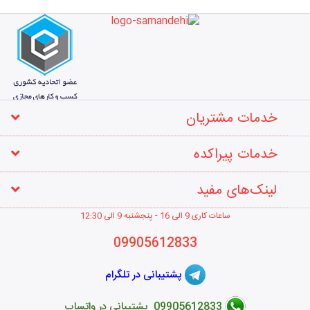
خدمات مشتریان
خدمات پیراکده
لینک‌های مفید
ساعات کاری 9 الی 16 - پنجشنبه 9 الی 12
:30
09905612833
پشتیبانی در تلگرام
09905612833 پشتیبانی در واتساپ