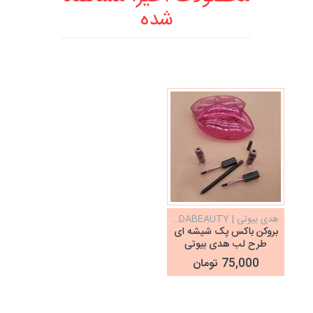
شده
هدی بیوتی | HUDABEAUTY
بروکن باکس پک شیشه ای
طرح لب هدی بیوتی
Huda Beauty
75,000 تومان