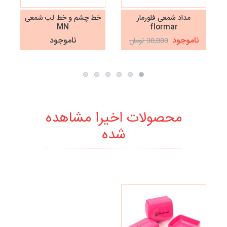
مداد شمعی فلورمار
خط چشم و خط لب شمعی
MN
flormar
ناموجود
ناموجود
30,000 تومان
محصولات اخیرا مشاهده
شده