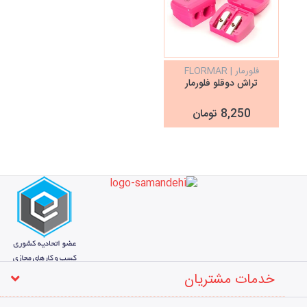
فلورمار | FLORMAR
تراش دوقلو فلورمار
8,250 تومان
خدمات مشتریان