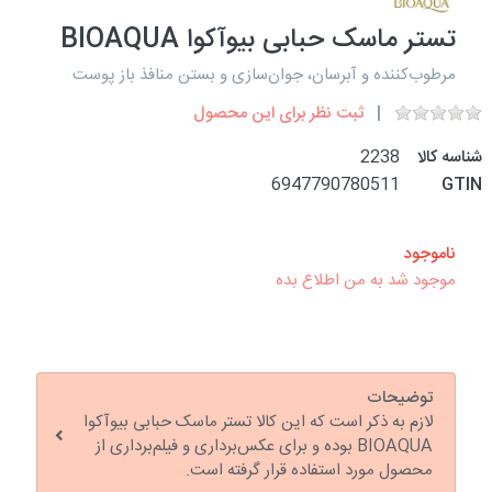
تستر ماسک حبابی بیوآکوا BIOAQUA
مرطوب‌کننده و آبرسان، جوان‌سازی و بستن منافذ باز پوست
ثبت نظر برای این محصول
شناسه کالا
2238
6947790780511
GTIN
ناموجود
موجود شد به من اطلاع بده
توضیحات
لازم به ذکر است که این کالا تستر ماسک حبابی بیوآکوا
BIOAQUA بوده و برای عکس‌برداری و فیلم‌برداری از
محصول مورد استفاده قرار گرفته است.