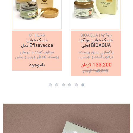
بیوآکوا | BIOAQUA
OTHERS
ماسک حبابی بیوآکوا
ماسک حبابی
BIOAQUA اصلی
Eflzavacce مدل
Carbonated Bubble
پاکسازی عمیق پوست،
مرطوب‌کننده و آبرسان
Clay Mask
مرطوب‌کننده و آبرسان،
پوست، تعدیل چربی و بستن
جوان‌سازی و بستن منافذ باز
منافذ باز پوست
133,200 تومان
ناموجود
پوست
148,000 تومان