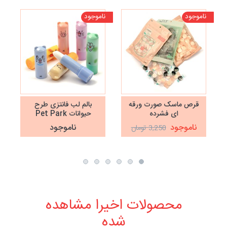
ناموجود
ناموجود
تخف
نا
قرص ماسک صورت ورقه
بالم لب فانتزی طرح
ای فشرده
حیوانات Pet Park
ناموجود
ناموجود
3,250 تومان
محصولات اخیرا مشاهده
شده