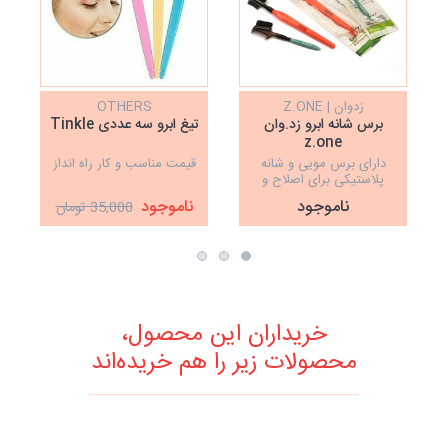
زدوان | Z.ONE
OTHERS
برس شانه ابرو زد.وان
تیغ ابرو سه عددی Tinkle
z.one
دارای برس مویی و شانه
قیمت مناسب و کار راه انداز
پلاستیکی برای اصلاح و
حالت دادن به ابرو
ناموجود
ناموجود
35,000 تومان
خریداران این محصول،
محصولات زیر را هم خریده‌اند