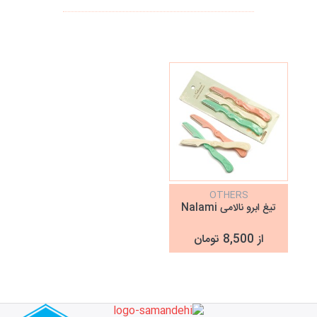
OTHERS
تیغ ابرو نالامی Nalami
از 8,500 تومان