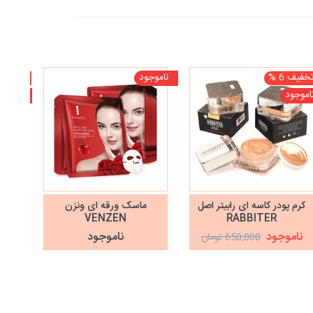
خفیف 6 %
ناموجود
تخفیف 10
اموجود
ناموجو
کرم پودر کاسه ای رابیتر اصل
ماسک ورقه ای ونزن
VENZEN
RABBITER
ناموجود
ناموجود
نا
650,000 تومان