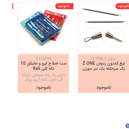
اموجود
ناموجود
ناموجو
زدوان | Z.ONE
OTHERS
تیغ کمدون زدوان Z.ONE
ست اصلاح ابرو و مانیکور 10
ست حر
یک سرحلقه یک سر سوزن
تکه کلی Keli
دارای یک عدد سوهان، گوشه
گیر ناخن، شانه ابرو، پوشر
کوتیکول، قیچی ابرو، موچین،
ناموجود
ناموجود
ناخن ‌گیر،شات سایه، تیغ ابرو و
سر یدکی تیغ ابرو