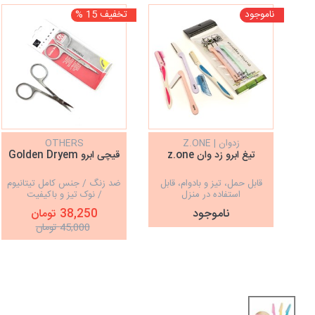
ناموجود
تخفیف 15 %
زدوان | Z.ONE
OTHERS
تیغ ابرو زد وان z.one
قیچی ابرو Golden Dryem
قابل حمل، تیز و بادوام، قابل
ضد زنگ / جنس کامل تیتانیوم
استفاده در منزل
/ نوک تیز و باکیفیت
ناموجود
38,250 تومان
45,000 تومان