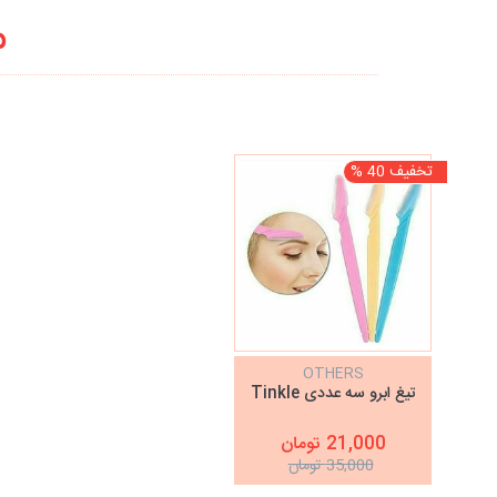
م
تخفیف 40 %
OTHERS
تیغ ابرو سه عددی Tinkle
21,000 تومان
35,000 تومان