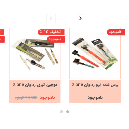
ناموجود
تخفیف 10 %
ت
ناموجود
ن
برس شانه ابرو زد.وان z.one
موچین انبری زد.وان z.one
ناموجود
ناموجود
75,000 تومان