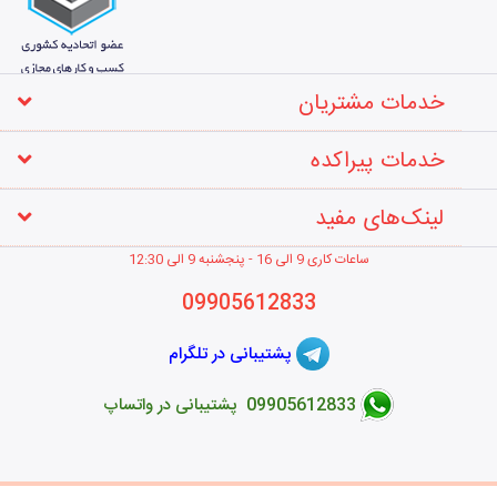
خدمات مشتریان
خدمات پیراکده
لینک‌های مفید
ساعات کاری 9 الی 16 - پنجشنبه 9 الی 12
:30
09905612833
پشتیبانی در تلگرام
09905612833 پشتیبانی در واتساپ