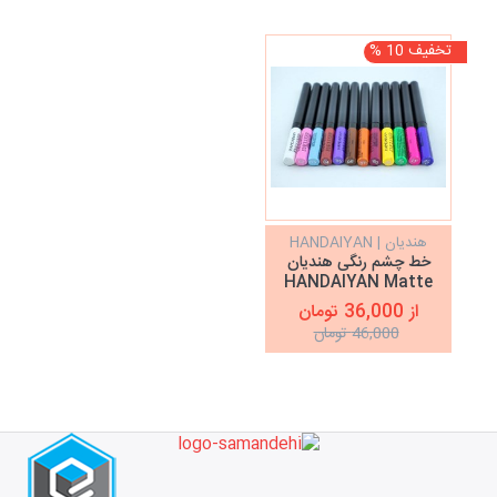
تخفیف 10 %
هندیان | HANDAIYAN
خط چشم رنگی هندیان
HANDAIYAN Matte
Liquid Eyeliner
از 36,000 تومان
46,000 تومان