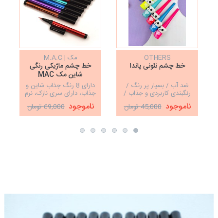
OTHERS
مک | M.A.C
خط چشم نئونی پاندا
خط چشم ماژیکی رنگی
شاین مک MAC
ضد آب / بسیار پر رنگ /
دارای 8 رنگ جذاب شاین و
رنگبندی کاربردی و جذاب /
جذاب، دارای سری نازک، نرم
پ
خشک شدن سریع
و روان
ناموجود
ناموجود
45,000 تومان
69,000 تومان