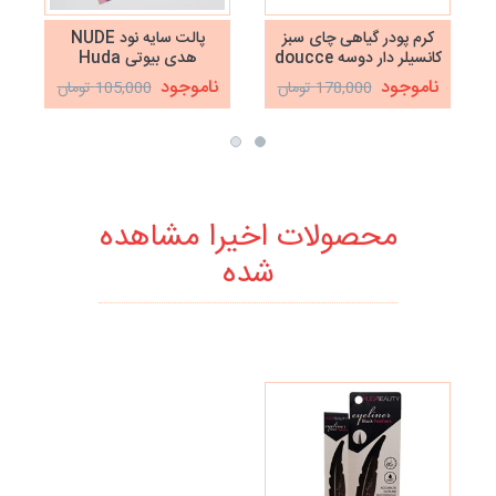
کرم پودر گیاهی چای سبز
پالت سایه نود NUDE
کانسیلر دار دوسه doucce
هدی بیوتی Huda
beauty
ناموجود
ناموجود
178,000 تومان
105,000 تومان
محصولات اخیرا مشاهده
شده