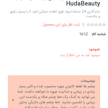
HudaBeauty
ماندگاری 24 ساعته/مواد فوق العاده مشکی/ضد آب/بسیار دقیق
و یکدست
ثبت نظر برای این محصول
شناسه کالا
1612
ناموجود
موجود شد به من اطلاع بده
توضیحات
چشم ها نقطه کانونی چهره محسوب شده و تاثیر بسیار
زیادی در زیبایی و جذابیت چهره ما خواهند داشت. شما
می توانید به کمک یک خط چشم صاف و یکدست این
زیبایی را تضمین نمایید. خط چشم های ماژیکی بدلیل
دقت زیاد در کشیدن خطی صاف برای استفاده افراد