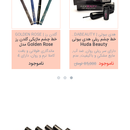
هدی بیوتی | HUDABEAUTY
گلدن رز | GOLDEN ROSE
خط چشم ریلی هدی بیوتی
خط چشم ماژیکی گلدن رز
Huda Beauty
Golden Rose مدل
Precision Eyeliner
دارای سر ریلی روان, ضد آب,
ماندگاری طولانی و بافت
مایع مشکی و باکیفیت, عدم
کاملا نرم و روان، دارای 4
پخش شدگی پشت پلک‌ها
رنگ‌بندی زیبا
ناموجود
ناموجود
85,000 تومان