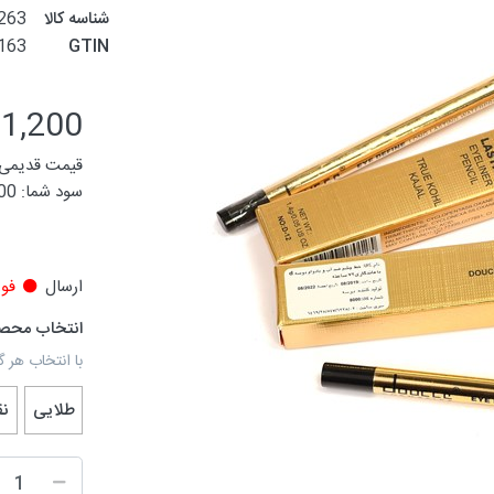
شناسه کالا
263
163
GTIN
71,200 توم
قیمت قدیمی:
سود شما:
,800
ارسال
فور
انتخاب محص
با انتخاب هر گ
طلایی
نق