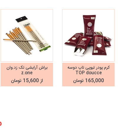
کرم پودر تیوپی تاپ دوسه
براش آرایشی تک زد.وان
z.one
TOP doucce
165,000 تومان
از 15,600 تومان
م