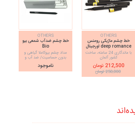
OTHERS
OTHERS
خط چشم ماژیکی رومنس
خط چشم ضدآب شمعی بیو
مدا
deep romance اورجینال
Bio
با ماندگاری 24 ساعته، ساخت
مداد چشم بیوكاملا گياهی و
کشور آلمان
بدون حساسيت/ ضد آب و
ب
روان و روغنی
212,500 تومان
ناموجود
250,000 تومان
ه‌اند