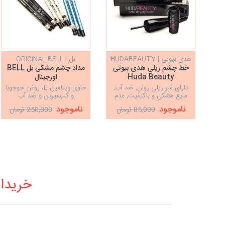
هدی بیوتی | HUDABEAUTY
بل | ORIGINAL BELL
خط چشم ریلی هدی بیوتی
مداد چشم مشکی بل BELL
Huda Beauty
اورجینال
دارای سر ریلی روان, ضد آب,
حاوی ویتامین E، روغن جوجوبا
مایع مشکی و باکیفیت, عدم
و گلیسیرین و ضد آب
پخش شدگی پشت پلک‌ها
ناموجود
ناموجود
85,000 تومان
250,000 تومان
خریدار