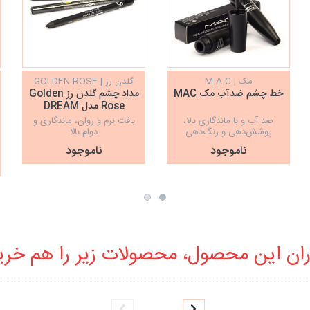
مک | M.A.C
گلدن رز | GOLDEN ROSE
خط چشم ضدآب مک MAC
مداد چشم گلدن رز Golden
Rose مدل DREAM
ضد آب و با ماندگاری بالا،
بافت نرم و روان، ماندگاری و
پوشش‌دهی و رنگ‌دهی
دوام بالا
فوق‌العاده مشکی
ناموجود
ناموجود
ان این محصول، محصولات زیر را هم خرید