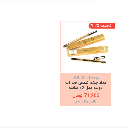
تخفیف 20 %
دوسه | DOUCCE
مداد چشم شمعی ضد آب
دوسه مدل 72 ساعته
71,200 تومان
89,000 تومان