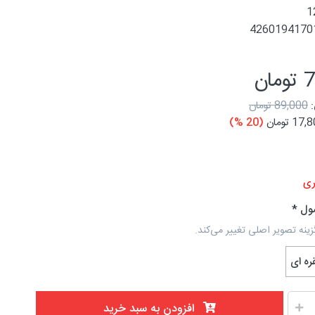
1
4260194170
ان
89,000 تومان
17 تومان
(20 %)
ی
ول
زینه تصویر اصلی تغییر می‌کند.
ره ای
افزودن به سبد خرید