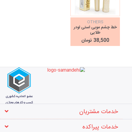
OTHERS
خط چشم مویی استی لودر
طلایی
38,500 تومان
خدمات مشتریان
خدمات پیراکده