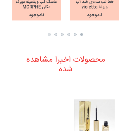
خط لب مدادی ضد آب
ماسک لب ویتامینه مورف
ویولتا violetta
مگان MORPHE
ناموجود
ناموجود
محصولات اخیرا مشاهده
شده