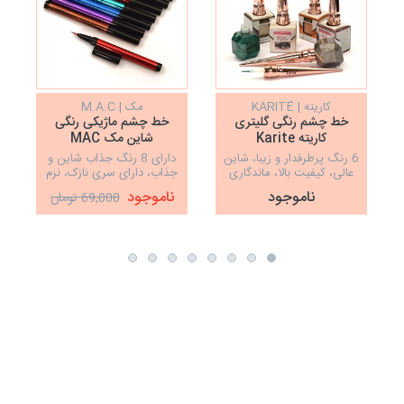
کاریته | KARITÉ
مک | M.A.C
خط چشم رنگی گلیتری
خط چشم ماژیکی رنگی
خ
کاریته Karite
شاین مک MAC
6 رنگ پرطرفدار و زیبا، شاین
دارای 8 رنگ جذاب شاین و
عالی، کیفیت بالا، ماندگاری
جذاب، دارای سری نازک، نرم
24 ساعته
و روان
ناموجود
ناموجود
69,000 تومان