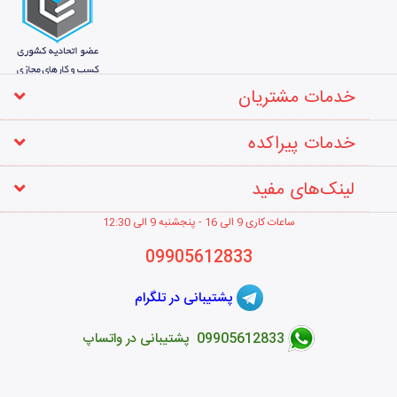
خدمات مشتریان
خدمات پیراکده
لینک‌های مفید
ساعات کاری 9 الی 16 - پنجشنبه 9 الی 12
:30
09905612833
پشتیبانی در تلگرام
09905612833 پشتیبانی در واتساپ