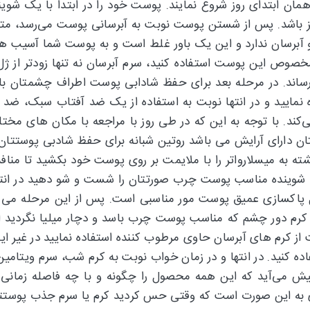
مان ابتدای روز شروع نمایند. پوست خود را در ابتدا با یک ش
یز باشد. پس از شستن پوست نوبت به آبرسانی پوست می‌رسد، مت
 و آبرسان ندارد و این یک باور غلط است و به پوست شما آسیب ه
صوص این پوست استفاده کنید، سرم آبرسان نه تنها زودتر از ژ
اند. در مرحله بعد برای حفظ شادابی پوست اطراف چشمتان باید
ایید و در انتها نوبت به استفاده از یک ضد آفتاب سبک، ضد
کند. با توجه به این که در طی روز با مراجعه با مکان های مخت
تان دارای آرایش می باشد روتین شبانه برای حفظ شادبی پوستتا
آغشته به میسلارواتر را با ملایمت بر روی پوست خود بکشید تا مناف
یک شوینده مناسب پوست چرب صورتتان را شست و شو دهید در ا
پاکسازی عمیق پوست مور مناسبی است. پس از این مرحله می تو
 کرم دور چشم که مناسب پوست چرب باسد و دچار میلیا نگردید اس
از کرم های آبرسان حاوی مرطوب کننده استفاده نمایید در غیر ای
 کنید. در انتها و در زمان خواب نوبت به کرم شب، سرم ویتامین
 می‌آید که این همه محصول را چگونه و با چه فاصله زمانی ب
اری به این صورت است که وقتی حس کردید کرم یا سرم جذب پوستتا