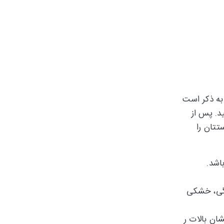
به ذکر است
د. پس از
تتان را
اشد.
کشیدگی، خشکی
ن بالات ر