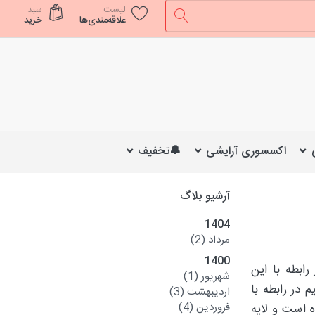
لیست
سبد
علاقه‌مندی‌ها
خرید
اکسسوری آرایشی
🔔تخفیف
آرشیو بلاگ
1404
مرداد
(2)
1400
ابطه با این
شهریور
(1)
در رابطه با
اردیبهشت
(3)
فروردین
(4)
 است و لایه