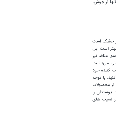
نها از جوش،
یز خشک است
هتر است این
 برای این که عمق منافذ نیز
ی می‌باشند.
ب کننده خود
ید، با توجه
 از محصولات
پوستتان را
ابر آسیب های