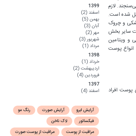
سنجند. لازم
1399
اسفند
(2)
کیل شده است.
بهمن
(5)
خشکی و چروک
آبان
(3)
اشت سایر بخش
مهر
(2)
شهریور
(3)
 و ویتامین
مرداد
(1)
 انواع پوست
1398
خرداد
(1)
اردیبهشت
(2)
فروردین
(4)
1397
 پوست افراد
اسفند
(4)
آرایش ابرو
آرایش صورت
رنگ مو
فیکساتور
لاک ناخن
مراقبت از پوست
مراقبت از پوست صورت