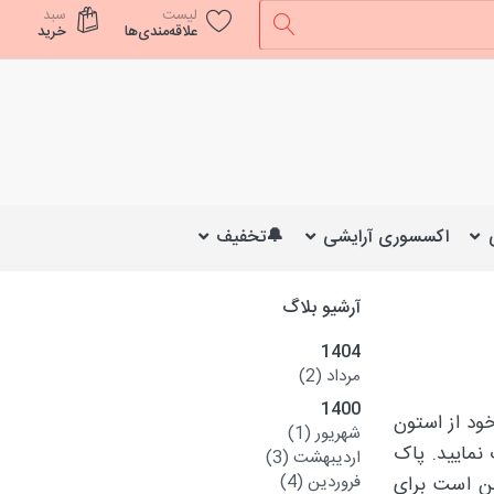
لیست
سبد
علاقه‌مندی‌ها
خرید
اکسسوری آرایشی
🔔تخفیف
آرشیو بلاگ
1404
مرداد
(2)
1400
ود از استون
شهریور
(1)
 نمایید. پاک
اردیبهشت
(3)
فروردین
(4)
کن است برای