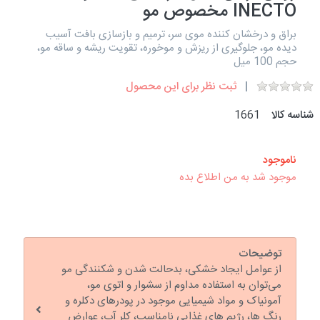
INECTO مخصوص مو
براق و درخشان کننده موی سر، ترمیم و بازسازی بافت آسیب
دیده مو، جلوگیری از ریزش و موخوره، تقویت ریشه و ساقه مو،
حجم 100 میل
ثبت نظر برای این محصول
شناسه کالا
1661
ناموجود
موجود شد به من اطلاع بده
توضیحات
از عوامل ایجاد خشکی، بدحالت شدن و شکنندگی مو
می‌توان به استفاده مداوم از سشوار و اتوی مو،
آمونیاک و مواد شیمیایی موجود در پودرهای دکلره و
رنگ ها، رژیم های غذایی نامناسب، کلر آب، عوارض