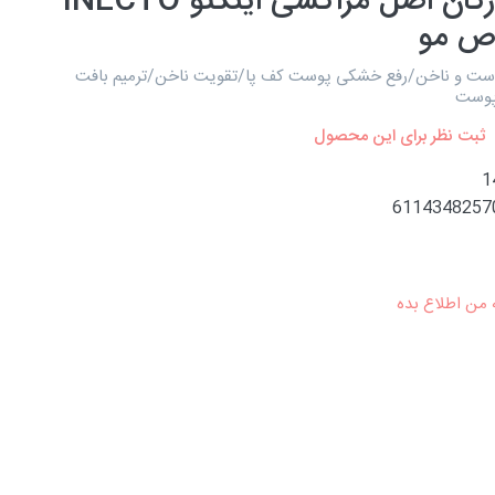
روغن آرگان اصل مراکشی اینکتو INECTO
 مو
 و ناخن/رفع خشکی پوست کف پا/تقویت ناخن/ترمیم بافت
پوست
ثبت نظر برای این محصول
1
6114348257
 من اطلاع بده