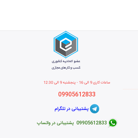
ساعات کاری 9 الی 16 - پنجشنبه 9 الی 12
:30
09905612833
پشتیبانی در تلگرام
09905612833 پشتیبانی در واتساپ