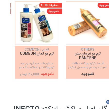
اموجود
تخفیف 10 %
تخفیف 5
ناموجود
ناموجو
OTHERS
کامان | COME'ON
کرم مو آبرسان پنتن
کرم مو کامان COMEON
ما
PANTENE
کرا
آبرسان/ترمیم کننده بافت
مرطوب‌کننده و آبرسان مو،
ضدر
آسیب دیده مو/محصول ترکیه/
ترمیم‌کننده و اصلاح رنگ مو
صافی
حجم دهنده مو
نرم
ناموجود
ناموجود
نا
67,000 تومان