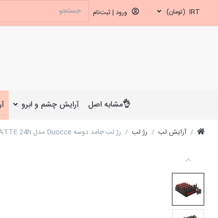
IRT
(تومان)
ورود | ثبت‌نام
👌مشابه اصل
آرایش چشم و ابرو
آر
آرایش لب
رژ لب
رژ لب جامد دوسه Duocce مدل MATTE 24h