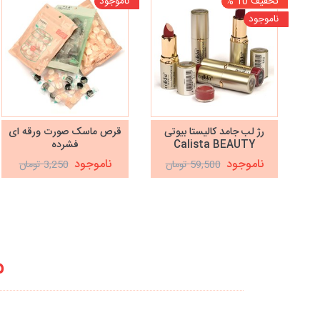
تخفیف 10 %
ناموجود
ناموجود
رژ لب جامد کالیستا بیوتی
قرص ماسک صورت ورقه ای
Calista BEAUTY
فشرده
ناموجود
ناموجود
59,500 تومان
3,250 تومان
م