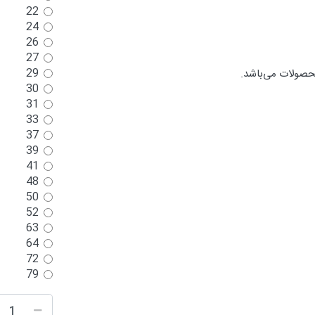
22
24
26
27
29
حصولات می‌باشد.
30
31
33
37
39
41
48
50
52
63
64
72
79