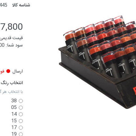
شناسه کالا
445
37,800 توم
قیمت قدیمی:
سود شما:
4,200
ارسال
فور
انتخاب رنگ
با انتخاب هر گ
38
05
14
15
17
19