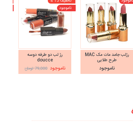
اموجود
تخفیف 15 %
تخفیف 10
ناموجود
ناموجو
رژلب جامد مات مک MAC
رژ لب دو طرفه دوسه
رژ
طرح طلایی
doucce
ناموجود
ناموجود
نا
79,000 تومان