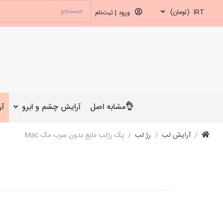
IRT
(تومان)
ورود | ثبت‌نام
👌مشابه اصل
آرایش چشم و ابرو
آر
آرایش لب
رژ لب
پک رژلب مایع بدون سرب مک Mac