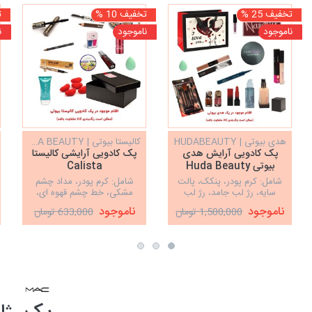
تخفیف 25 %
تخفیف 10 %
ت
ناموجود
ناموجود
ن
هدی بیوتی | HUDABEAUTY
کالیستا بیوتی | CALISTA BEAUTY
پک کادویی آرایش هدی
پک کادویی آرایشی کالیستا
بیوتی Huda Beauty
Calista
شامل: کرم پودر، پنکک، پالت
شامل: کرم پودر، مداد چشم
سایه، رژ لب جامد، رژ لب
مشکی، خط چشم قهوه ای،
مایع،خط چشم، کانتور و
ریمل کالیستا، رژ لب، مداد ابرو
ناموجود
ناموجود
1,500,000 تومان
633,000 تومان
هایلایتر دوسر, کانسیلر,پرایمر,
برس دار، لاک 2قلو، لاک آینه
لاک, پد آرایشی و ست براش
ای، لاک پاک کن، آینه، پد
آرایشی، ساک دستی کادویی
اشکی آرایشی، قلب قرمز،
جعب...