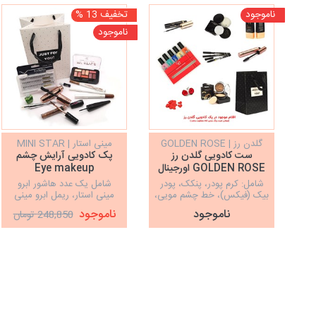
ناموجود
تخفیف 13 %
ناموجود
گلدن رز | GOLDEN ROSE
مینی استار | MINI STAR
ست کادویی گلدن رز
پک کادویی آرایش چشم
GOLDEN ROSE اورجینال
Eye makeup
شامل: کرم پودر، پنکک، پودر
شامل یک عدد هاشور ابرو
بیک (فیکس)، خط چشم مویی،
مینی استار، ریمل ابرو مینی
مداد چشم، ریمل 5عدد لاک
استار، پالت سایه چشم مای
ناموجود
ناموجود
248,850 تومان
گلدن رز، شاخه گل رز، ساک
استایل، ریمل کاریته، مژه
دستی کادویی، قلب تزئینی
مصنوعی مکس فاکتور، چسب
مژه زد وان، خط چشم رنگی
ویولت، خط...