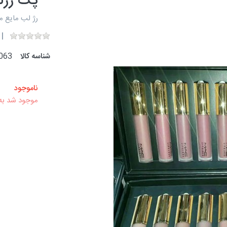
پک رژلب
رژ لب مایع م
شناسه کالا
063
ناموجود
موجود شد به