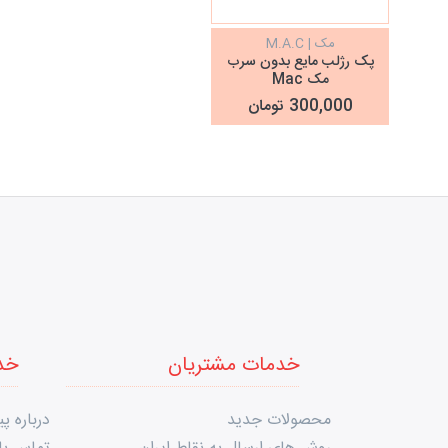
مک | M.A.C
پک رژلب مایع بدون سرب
مک Mac
300,000 تومان
خدمات مشتریان
خد
محصولات جدید
درباره پی