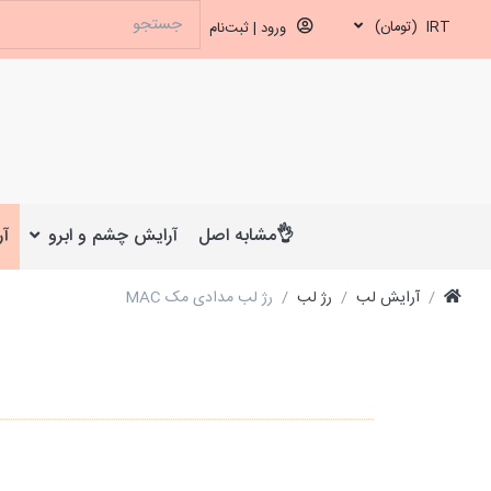
IRT
(تومان)
ورود | ثبت‌نام
👌مشابه اصل
آرایش چشم و ابرو
آر
آرایش لب
رژ لب
رژ لب مدادی مک MAC