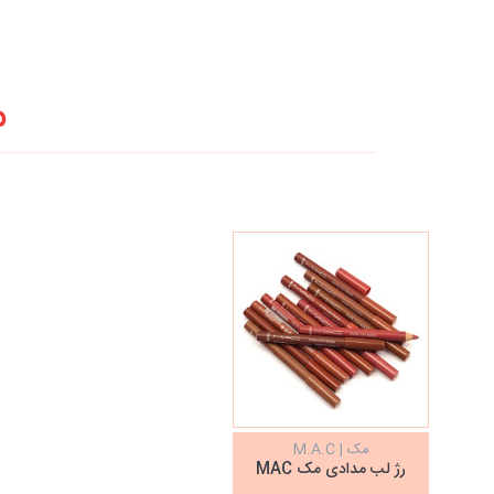
م
مک | M.A.C
رژ لب مدادی مک MAC