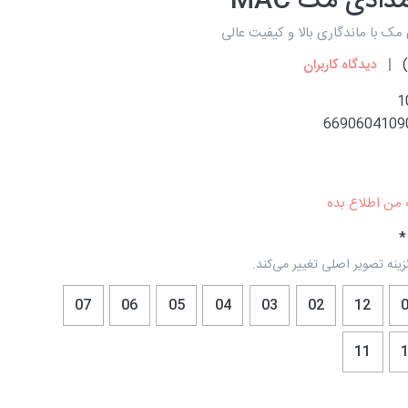
دادی مک MAC
مک با ماندگاری بالا و کیفیت عالی
)
دیدگاه کاربران
1
6690604109
 من اطلاع بده
زینه تصویر اصلی تغییر می‌کند.
07
06
05
04
03
02
12
11