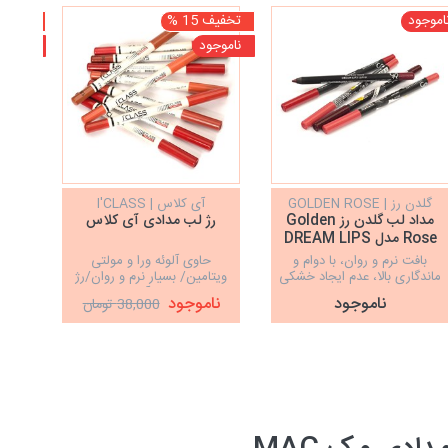
اموجود
تخفیف 15 %
تخفیف 20
ناموجود
ناموجو
گلدن رز | GOLDEN ROSE
آی کلاس | I'CLASS
مداد لب گلدن رز Golden
رژ لب مدادی آی کلاس
رژ
Rose مدل DREAM LIPS
س
بافت نرم و روان، با دوام و
حاوی آلوئه ورا و مولتی
رژ ل
ماندگاری بالا، عدم ایجاد خشکی
ویتامین/ بسیار نرم و روان/رژ
روی لب
لب مدادی ضدآب دارای تنوع
ناموجود
ناموجود
نا
38,000 تومان
رنگی عالی