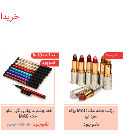
خریدار
ناموجود
تخفیف 10 %
ناموجود
رژلب جامد مک MAC پوکه
خط چشم ماژیکی رنگی شاین
نقره ای
مک MAC
ناموجود
ناموجود
69,000 تومان