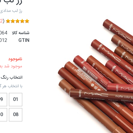
رژ لب م
رژ لب مدادی 
2
(
شناسه کالا
064
012
GTIN
ناموجود
موجود شد به
انتخاب رنگ
با انتخاب هر گ
09
01
10
08