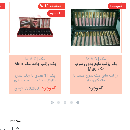
ناموجود
تخفیف 13 %
ن
ناموجود
مک | M.A.C
مک | M.A.C
پک رژلب مایع بدون سرب
پک رژلب جامد مک Mac
مک Mac
رژ لب مایع مک بدون سرب با
پک 12 عددی با رنگ بندی
ماندگاری بالا
متنوع و جذاب در طیف های
مختلف
ناموجود
ناموجود
580,000 تومان