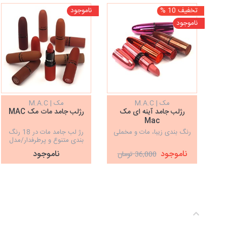
تخفیف 10 %
ناموجود
ناموجود
مک | M.A.C
مک | M.A.C
رژلب جامد آینه ای مک
رژلب جامد مات مک MAC
Mac
رنگ بندی زیبا، مات و مخملی
رژ لب جامد مات در 18 رنگ
بندی متنوع و پرطرفدار/مدل
WORK IT OUT
ناموجود
ناموجود
36,000 تومان