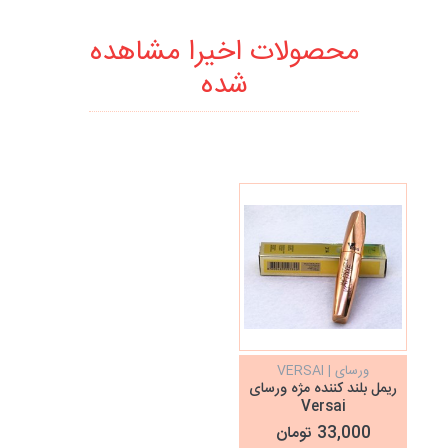
محصولات اخیرا مشاهده
شده
ورسای | VERSAI
ریمل بلند کننده مژه ورسای
Versai
33,000 تومان