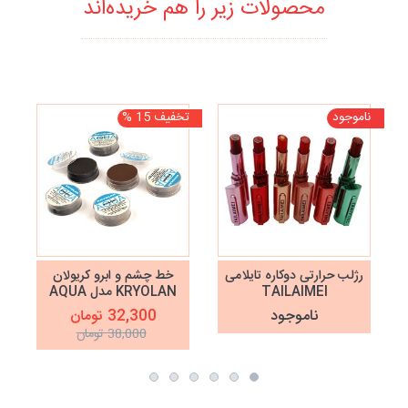
محصولات زیر را هم خریده‌اند
ناموجود
تخفیف 15 %
نا
رژلب حرارتی دوکاره تایلامی
خط چشم و ابرو کریولان
TAILAIMEI
KRYOLAN مدل AQUA
ناموجود
32,300 تومان
38,000 تومان