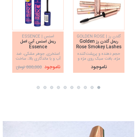
گلدن رز | GOLDEN ROSE
اسنس | ESSENCE
ریمل گلدن رز Golden
ریمل اسنس آبی اصل
Essence
Rose Smokey Lashes
حجم دهنده و پرپشت‌کننده
استخری, جوهر مشکی، ضد
مژه، بافت سبک روی مژه و
آب و با ماندگاری بالا، ساخت
خشک شدن سریع، ساخت
کشور ایتالیا، حجم دهنده مژه
چ
ناموجود
ناموجود
800,000 تومان
ترکیه