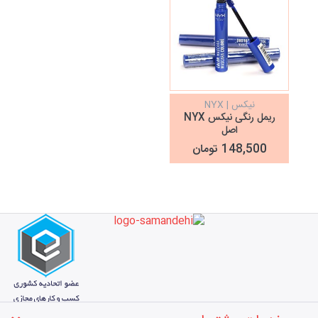
نیکس | NYX
ریمل رنگی نیکس NYX
اصل
148,500 تومان