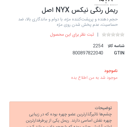
ریمل رنگی نیکس NYX اصل
حجم دهنده و پرپشت‌کننده مژه، با دوام و ماندگاری بالا، ضد
حساسیت، عدم پخش شدن روی مژه
ثبت نظر برای این محصول
شناسه کالا
2254
800897822040
GTIN
ناموجود
موجود شد به من اطلاع بده
توضیحات
چشم‌ها تاثیرگذارترین عضو چهره بوده که در زیبایی
چهره نقش اساسی دارند. ریمل یکی از پرطرفدارترین
لوازم آرایش چشم بوده که با حجم دادن و بلند کردن