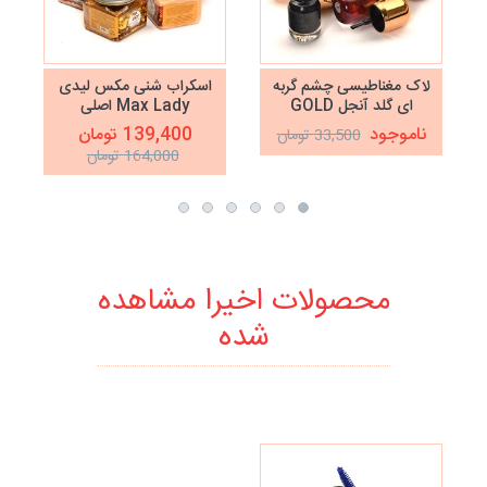
لاک مغناطیسی چشم گربه
اسکراب شنی مکس لیدی
ای گلد آنجل GOLD
Max Lady اصلی
ANGEL
ناموجود
139,400 تومان
33,500 تومان
164,000 تومان
محصولات اخیرا مشاهده
شده