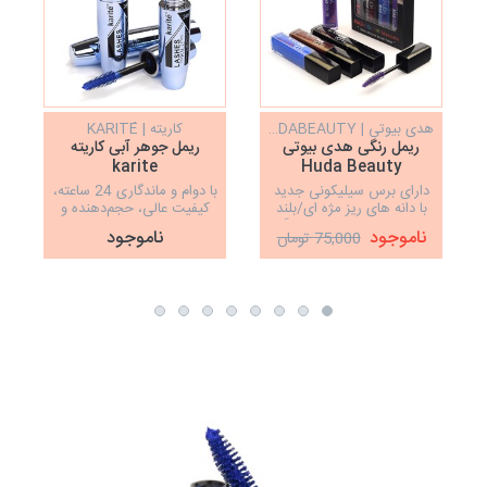
هدی بیوتی | HUDABEAUTY
کاریته | KARITÉ
ریمل رنگی هدی بیوتی
ریمل جوهر آبی کاریته
karite
Huda Beauty
دارای برس سیلیکونی جدید
با دوام و ماندگاری 24 ساعته،
با دانه های ریز مژه ای/بلند
کیفیت عالی، حجم‌دهنده و
کننده تارهای مژه/با 4 رنگ
بلندکننده
ناموجود
ناموجود
75,000 تومان
جوهر قهوه ای، آبی، بنفش و
چ
مشکی با کیفیت فوق العاده و
جلوه ای زیبا