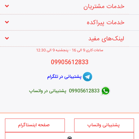
خدمات مشتریان
خدمات پیراکده
لینک‌های مفید
ساعات کاری 9 الی 16 - پنجشنبه 9 الی 12
:30
09905612833
پشتیبانی در تلگرام
09905612833 پشتیبانی در واتساپ
طراحی فروشگاه اینترنتی
پشتیبانی واتساپ
صفحه اینستاگرام
کلیه حقوق این سایت متعلق به برند پیراکده می‌باشد؛ استفاده از مطالب
فروشگاه اینترنتی پیراکده فقط برای مقاصد غیر تجاری و با ذکر منبع و درج