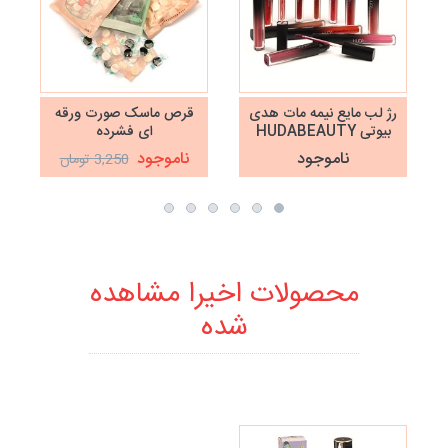
رژ لب مایع نیمه مات هدی
قرص ماسک صورت ورقه
بیوتی HUDABEAUTY
ای فشرده
ناموجود
ناموجود
3,250 تومان
محصولات اخیرا مشاهده
شده