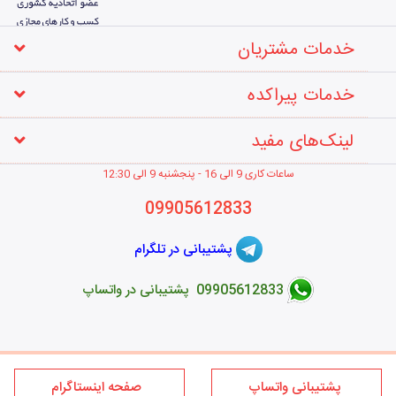
خدمات مشتریان
خدمات پیراکده
لینک‌های مفید
ساعات کاری 9 الی 16 - پنجشنبه 9 الی 12
:30
09905612833
پشتیبانی در تلگرام
09905612833 پشتیبانی در واتساپ
طراحی فروشگاه اینترنتی
پشتیبانی واتساپ
صفحه اینستاگرام
کلیه حقوق این سایت متعلق به برند پیراکده می‌باشد؛ استفاده از مطالب