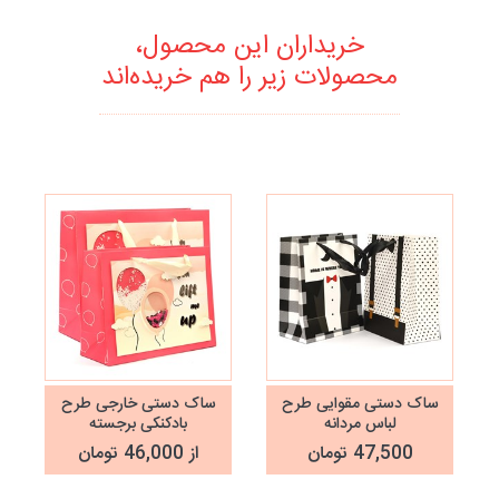
خریداران این محصول،
محصولات زیر را هم خریده‌اند
نا
ساک دستی مقوایی طرح
ساک دستی خارجی طرح
لباس مردانه
بادکنکی برجسته
47,500 تومان
از 46,000 تومان