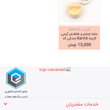
کاریته | KARITÉ
سایه چشم و هایلایتر کرمی
کاریته Karité صدفی کد
05
15,000 تومان
خدمات مشتریان