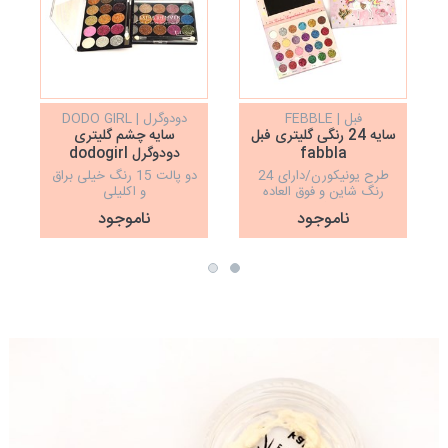
فبل | FEBBLE
دودوگرل | DODO GIRL
سایه 24 رنگی گلیتری فبل
سایه چشم گلیتری
fabbla
دودوگرل dodogirl
طرح یونیکورن/دارای 24
دو پالت 15 رنگ خیلی براق
رنگ شاین و فوق العاده
و اکلیلی
جذاب
ناموجود
ناموجود