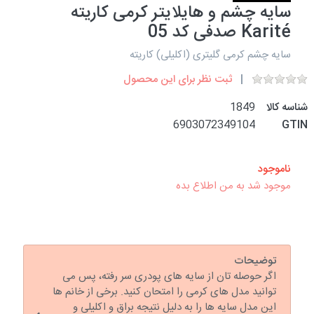
سایه چشم و هایلایتر کرمی کاریته
Karité صدفی کد 05
سایه چشم کرمی گلیتری (اکلیلی) کاریته
ثبت نظر برای این محصول
شناسه کالا
1849
6903072349104
GTIN
ناموجود
موجود شد به من اطلاع بده
توضیحات
اگر حوصله تان از سایه های پودری سر رفته، پس می
توانید مدل های کرمی را امتحان کنید. برخی از خانم ها
این مدل سایه ها را به دلیل نتیجه براق و اکلیلی و