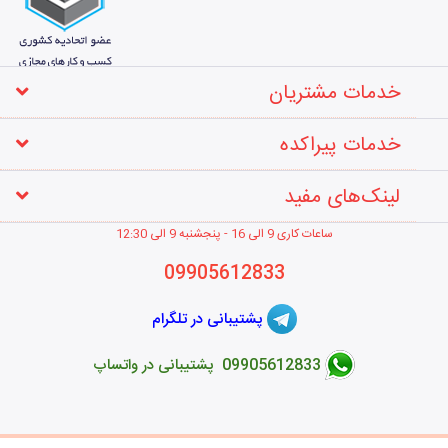
خدمات مشتریان
خدمات پیراکده
لینک‌های مفید
ساعات کاری 9 الی 16 - پنجشنبه 9 الی 12
:30
09905612833
پشتیبانی در تلگرام
09905612833 پشتیبانی در واتساپ