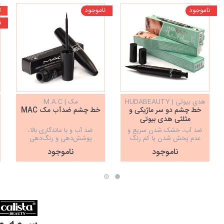
ناموجود
ناموجود
ت
ن
هدی بیوتی | HUDABEAUTY
مک | M.A.C
خط چشم دو سر ماژیکی و
خط چشم ضدآب مک MAC
مثلثی هدی بیوتی
HUDABEAUTY
ضد آب، خشک شدن سریع و
ضد آب و با ماندگاری بالا،
عدم پخش شدن یا کم رنگ
پوشش‌دهی و رنگ‌دهی
شدن روی پلک
فوق‌العاده مشکی
ناموجود
ناموجود