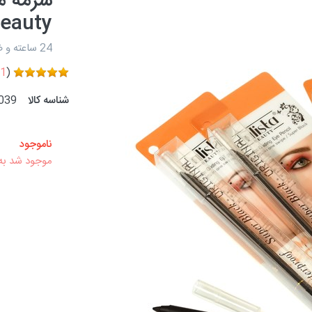
eauty
24 ساعته و ضد آب
1
(
شناسه کالا
039
ناموجود
موجود شد به