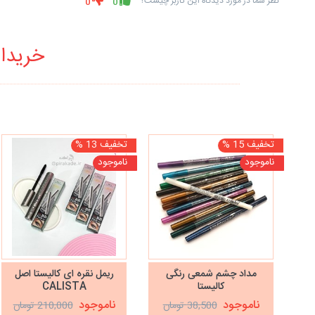
نظر شما در مورد دیدگاه این کاربر چیست؟
0
0
خریدار
تخفیف 15 %
تخفیف 13 %
ناموجود
ناموجود
مداد چشم شمعی رنگی
ریمل نقره ای کالیستا اصل
کالیستا
CALISTA
ناموجود
ناموجود
38,500 تومان
210,000 تومان