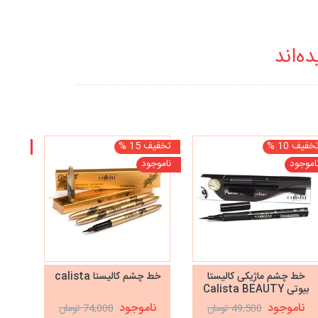
ه‌اند
خفیف 10 %
تخفیف 15 %
ناموجو
اموجود
ناموجود
خط چشم ماژیکی کالیستا
خط چشم کالیستا calista
بیوتی Calista BEAUTY
ناموجود
ناموجود
49,500 تومان
74,000 تومان