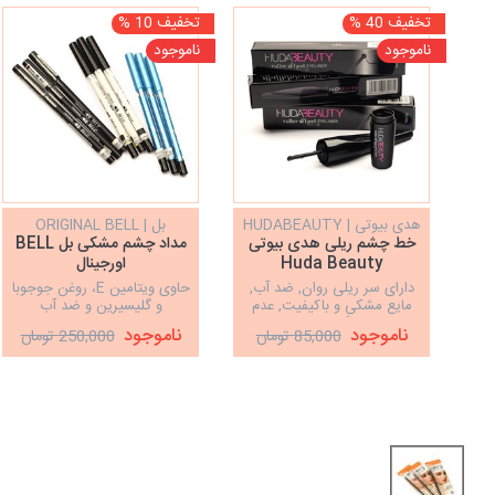
تخفیف 40 %
تخفیف 10 %
ناموجود
ناموجود
هدی بیوتی | HUDABEAUTY
بل | ORIGINAL BELL
خط چشم ریلی هدی بیوتی
مداد چشم مشکی بل BELL
Huda Beauty
اورجینال
دارای سر ریلی روان, ضد آب,
حاوی ویتامین E، روغن جوجوبا
مایع مشکی و باکیفیت, عدم
و گلیسیرین و ضد آب
پخش شدگی پشت پلک‌ها
ناموجود
ناموجود
85,000 تومان
250,000 تومان