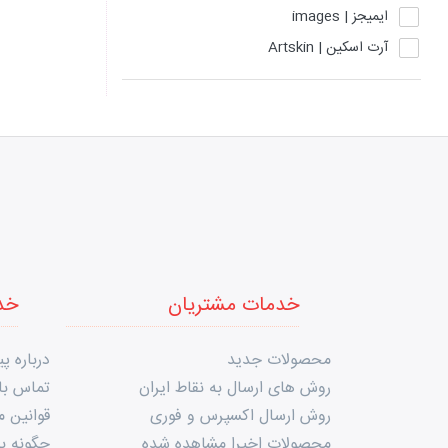
ایمیجز | images
آرت اسکین | Artskin
آمبرلا | Umbrella
آناستازیا بورلی هیلز | Anastasia Beverly
Hills
آی کلاس | I'CLASS
آیکونیک لندن | ICONIC LONDON
ب بیوتی | Bee Beauty
بکا | bKA
بل | Original Bell
خدمات مشتریان
خد
بل بیوتی | Bell Defines Beauty
بورژوا | Bourjois
محصولات جدید
درباره پی
بیوآکوا | BIOAQUA
روش های ارسال به نقاط ایران
تماس با 
تارت | tarte
روش ارسال اکسپرس و فوری
قوانین 
تایلایمی | Tailaimei
محصولات اخیرا مشاهده شده
چگونه به