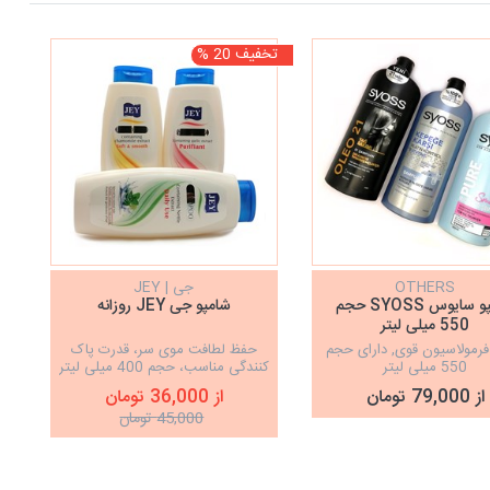
تخفیف 20 %
OTHERS
جی | JEY
شامپو سایوس SYOSS حجم
شامپو جی JEY روزانه
550 میلی لیتر
رمولاسیون قوی, دارای حجم
حفظ لطافت موی سر، قدرت پاک
550 میلی لیتر
کنندگی مناسب، حجم 400 میلی لیتر
از 79,000 تومان
از 36,000 تومان
45,000 تومان