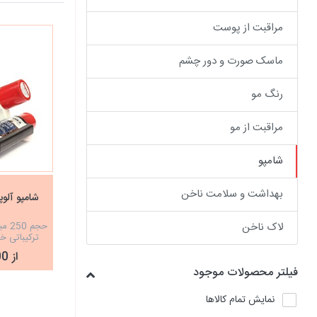
مراقبت از پوست
ماسک صورت و دور چشم
رنگ مو
مراقبت از مو
شامپو
بهداشت و سلامت ناخن
شامپو آلوپینکس
لاک ناخن
ترکیباتی
معمول
از 49,800 تومان
فیلتر محصولات موجود
نمایش تمام کالاها