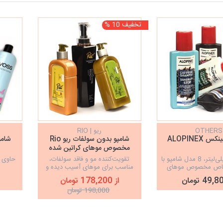
تخفیف 10 %
OTHERS
ریو | RIO
 ALOPINEX
شامپو بدون سولفات ریو Rio
مخصوص موهای کراتین شده
حجم 250 میلی‌لیتر، 8 مدل شامپو با
تقویت‌کننده مو و فاقد سولفات،
حاوی ف
 خاص مخصوص موهای
مناسب برای موهای آسیب دیده و
ی، خشک و چرب
شکننده
از 178,200 تومان
198,000 تومان