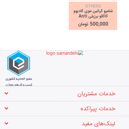
OTHERS
شامپو کراتین موی کادیوو
کاکائو برزیلی Anti
Residue Shompoo
500,000 تومان
خدمات مشتریان
خدمات پیراکده
لینک‌های مفید