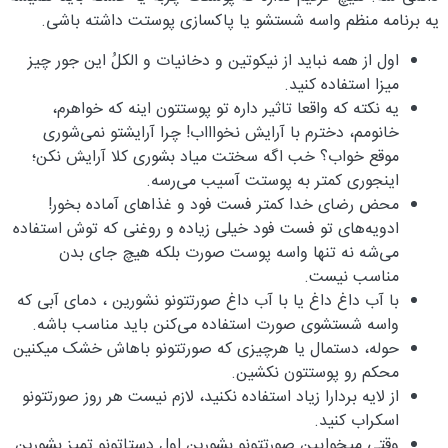
یه برنامه منظم واسه شستشو یا پاکسازی پوستت داشته باشی.
اول از همه نباید از نیکوتین و دخانیات و الکلُ این جور چیز
میزا استفاده کنید.
یه نکته که واقعا تاثیر داره تو پوستتون اینه که خواهرم،
خانومم، دخترم با آرایش نخواااب! چرا آرایشتو نمی‌شوری
موقع خواب؟ خب اگه سختت میاد بشوری کلا آرایش نکن؛
اینجوری کمتر به پوستت آسیب می‌رسه.
محض رضای خدا کمتر فست فود و غذاهای آماده بخور!
ادویه‌های تو فست فود خیلی زیاده و روغنی که توش استفاده
می‌شه نه تنها واسه پوست صورت بلکه هیچ جای بدن
مناسب نیست.
با آب داغ داغ یا با آب داغ صورتتونو نشورین ، دمای آبی که
واسه شستشوی صورت استفاده می‌کنن باید مناسب باشه.
حوله، دستمال یا هرچیزی که صورتتونو باهاش خشک میکنین
محکم رو پوستتون نکشین.
از لایه بردارا زیاد استفاده نکنید، لازم نیست هر روز صورتتونو
اسکراب کنید.
وقتی میخوایین صورتتونو بشورین اول دستاتونو تمیز بشورین