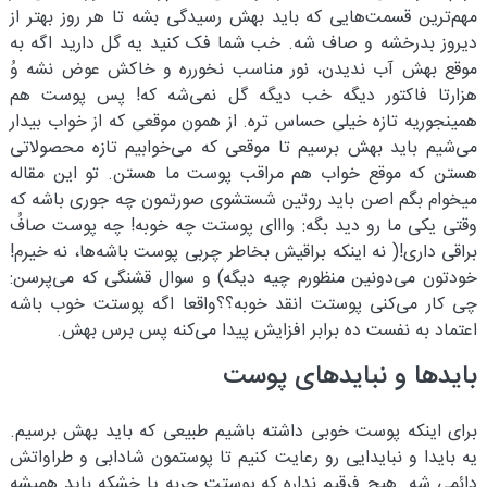
مهم‌ترین قسمت‌هایی که باید بهش رسیدگی بشه تا هر روز بهتر از
دیروز بدرخشه و صاف شه. خب شما فک کنید یه گل دارید اگه به
موقع بهش آب ندیدن، نور مناسب نخورره و خاکش عوض نشه وُ
هزارتا فاکتور دیگه خب دیگه گل نمی‌شه که! پس پوست ‌هم
همینجوریه تازه خیلی حساس تره. از همون موقعی که از خواب بیدار
می‌شیم باید بهش برسیم تا موقعی که می‌خوابیم تازه محصولاتی
هستن که موقع خواب هم مراقب پوست ما هستن. تو این مقاله
میخوام بگم اصن باید روتین شستشوی صورتمون چه جوری باشه که
وقتی یکی ما رو دید بگه: وااای پوستت چه خوبه! چه پوست صافُ
براقی داری!( نه اینکه براقیش بخاطر چربی پوست باشه‌ها، نه خیرم!
خودتون می‌دونین منظورم چیه دیگه) و سوال قشنگی که می‌پرسن:
چی کار می‌کنی پوستت انقد خوبه؟؟واقعا اگه پوستت خوب باشه
اعتماد به نفست ده برابر افزایش پیدا می‌کنه پس برس بهش.
باید‌ها و نبایدهای پوست
برای اینکه پوست خوبی داشته باشیم طبیعی که باید بهش برسیم.
یه بایدا و نبایدایی رو رعایت کنیم تا پوستمون شادابی و طراواتش
دائمی شه. هیچ فرقیم نداره که پوستت چربه یا خشکه باید همیشه