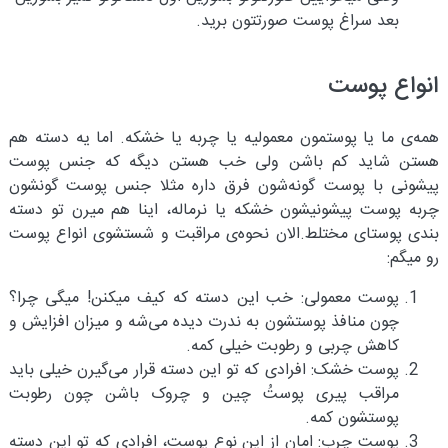
بعد سراغ پوست صورتتون برید.
انواع پوست
همه‌ی ما یا پوستمون معمولیه یا چربه یا خشکه. اما یه دسته هم
هستن شاید کم باشن ولی خب هستن دیگه که جنس پوست
پیشونی با پوست گونه‌شون فرق داره مثلا جنس پوست گونشون
چربه پوست پیشونیشون خشکه یا نرماله، اینا هم میرن تو دسته
بندی پوستای مختلط.الان نحوه‌ی مراقبت و شستشوی انواع پوست
رو میگم:
پوست معمولی: خب این دسته که کیف میکنن! میگی چرا؟
چون منافذ پوستشون به ندرت دیده می‌شه و میزان افزایش و
کاهش چربی و رطوبت خیلی کمه.
پوست خشک: افرادی که تو این دسته قرار می‌گیرن خیلی باید
مراقب پیری پوستُ چین و چروک باشن چون رطوبت
پوستشون کمه.
پوست چرب: امان از این نوع پوست، افرادی که تو این دسته