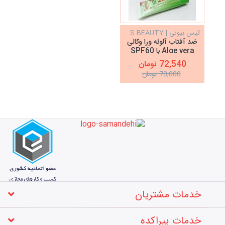
کیس بیوتی | KISS BEAUTY
ضد آفتاب آلوئه ورا وکالی
Aloe vera با SPF60
72,540 تومان
78,000 تومان
خدمات مشتریان
خدمات پیراکده