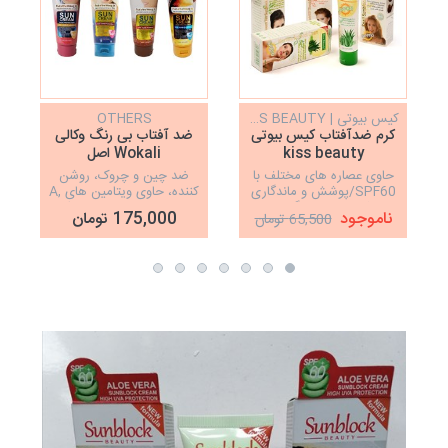
کیس بیوتی | KISS BEAUTY
OTHERS
کرم ضدآفتاب کیس بیوتی
ضد آفتاب بی رنگ وکالی
kiss beauty
Wokali اصل
حاوی عصاره های مختلف با
ضد چین و چروک، روشن
SPF60/پوشش و ماندگاری
کننده، حاوی ویتامین های A,
عالی/کیفیت بالا/رنگ طبیعی
C , E ، فرمولاسیون سبک
ناموجود
175,000 تومان
65,500 تومان