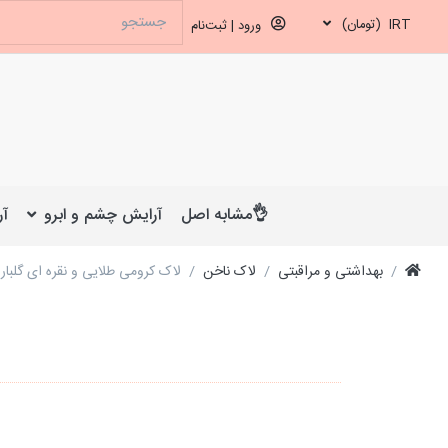
IRT
(تومان)
ورود | ثبت‌نام
👌مشابه اصل
آرایش چشم و ابرو
آر
بهداشتی و مراقبتی
لاک ناخن
لاک کرومی طلایی و نقره ای گلباران  Baran