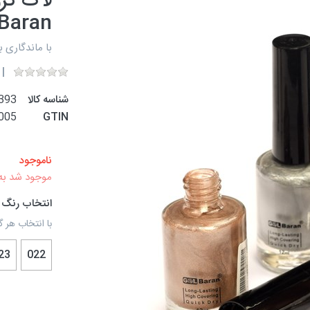
Baran
با ماندگاری ب
شناسه کالا
393
005
GTIN
ناموجود
موجود شد به
انتخاب رنگ
با انتخاب هر گ
23
022