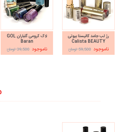
رژ لب جامد کالیستا بیوتی
لاک کرومی گلباران GOL
Baran
Calista BEAUTY
ناموجود
ناموجود
59,500 تومان
39,500 تومان
م