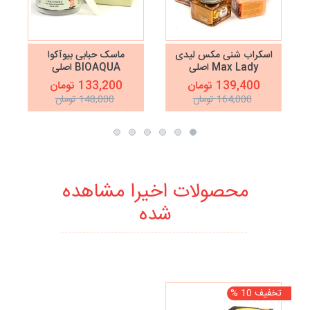
اسکراب شنی مکس لیدی
ماسک حبابی بیوآکوا
Max Lady اصلی
BIOAQUA اصلی
139,400 تومان
133,200 تومان
164,000 تومان
148,000 تومان
محصولات اخیرا مشاهده
شده
تخفیف 10 %