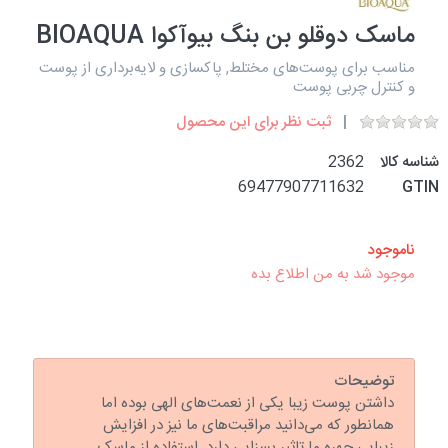
ماسک دوقلو بن بنگ بیوآکوا BIOAQUA
مناسب برای پوست‌های مختلط, پاکسازی و لایه‌برداری از پوست
و کنترل چربی پوست
ثبت نظر برای این محصول
شناسه کالا
2362
69477907711632
GTIN
ناموجود
موجود شد به من اطلاع بده
توضیحات
داشتن پوست زیبا یکی از نعمت‌های الهی بوده اما
همانطور که می‌دانید مراقبت‌های ما نیز در افزایش
زیبایی چهره ما تاثیر بسزایی دارد. استفاده از ماسک