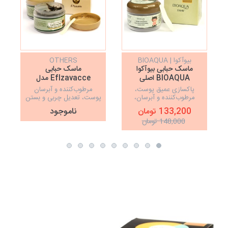
بیوآکوا | BIOAQUA
OTHERS
ماسک حبابی بیوآکوا
ماسک حبابی
م
BIOAQUA اصلی
Eflzavacce مدل
Carbonated Bubble
پاکسازی عمیق پوست،
مرطوب‌کننده و آبرسان
Clay Mask
مرطوب‌کننده و آبرسان،
پوست، تعدیل چربی و بستن
جوان‌سازی و بستن منافذ باز
منافذ باز پوست
133,200 تومان
ناموجود
پوست
148,000 تومان