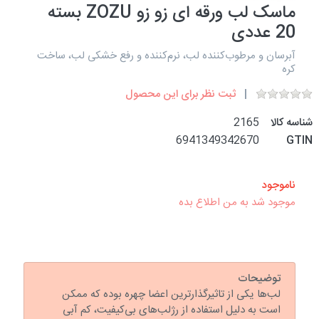
ماسک لب ورقه ای زو زو ZOZU بسته
20 عددی
آبرسان و مرطوب‌کننده لب، نرم‌کننده و رفع خشکی لب، ساخت
کره
ثبت نظر برای این محصول
شناسه کالا
2165
6941349342670
GTIN
ناموجود
موجود شد به من اطلاع بده
توضیحات
لب‌ها یکی از تاثیرگذارترین اعضا چهره بوده که ممکن
است به دلیل استفاده از رژلب‌های بی‌کیفیت، کم آبی