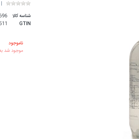
شناسه کالا
696
511
GTIN
ناموجود
موجود شد به