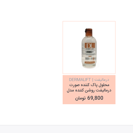
درمالیفت | DERMALIFT
محلول پاک کننده صورت
درمالیفت روشن کننده مدل
ملالیفت
69,800 تومان