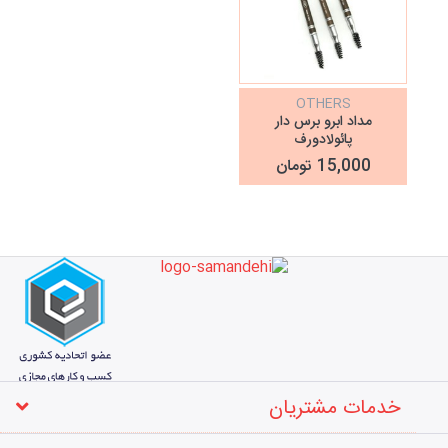
OTHERS
مداد ابرو برس دار
پائولادورف
15,000 تومان
خدمات مشتریان