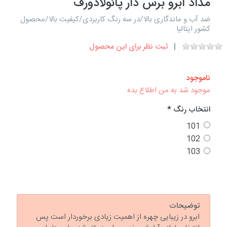
مداد ابرو برس دار پائولادورف
ضد آب و ماندگاری بالا/در سه رنگ کاربردی/کیفیت بالا/محصول
کشور ایتالیا
ثبت نظر برای این محصول
ناموجود
موجود شد به من اطلاع بده
انتخاب رنگ
101
102
103
توضیحات
ابرو در زیبایی چهره از اهمیت زیادی برخوردار است پس