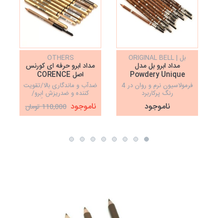
بل | ORIGINAL BELL
OTHERS
مداد ابرو بل مدل
مداد ابرو حرفه ای کورنس
Powdery Unique
اصل CORENCE
فرمولاسیون نرم و روان در 4
ضدآب و ماندگاری بالا/تقویت
رنگ پرکاربرد
کننده و ضدریزش ابرو/
ساخت کشور کره/رنگبندی
ناموجود
ناموجود
110,000 تومان
پرکاربرد/کاملا اورجینال