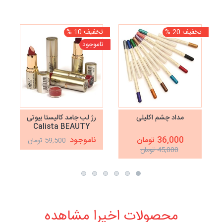
تخفیف 20 %
تخفیف 10 %
تخف
ناموجود
نا
مداد چشم اکلیلی
رژ لب جامد کالیستا بیوتی
Calista BEAUTY
36,000 تومان
ناموجود
59,500 تومان
45,000 تومان
محصولات اخیرا مشاهده