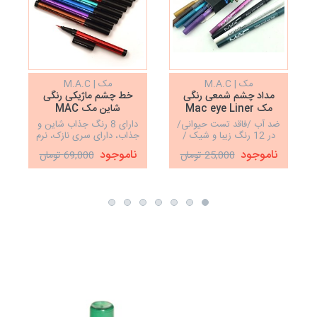
مک | M.A.C
مک | M.A.C
مداد چشم شمعی رنگی
خط چشم ماژیکی رنگی
مک Mac eye Liner
شاین مک MAC
ضد آب /فاقد تست حیوانی/
دارای 8 رنگ جذاب شاین و
در 12 رنگ زیبا و شیک /
جذاب، دارای سری نازک، نرم
بسیار نرم و روان
و روان
ناموجود
ناموجود
25,000 تومان
69,000 تومان