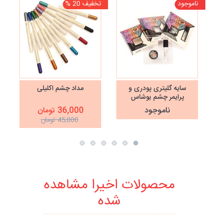
ناموجود
تخفیف 20 %
نا
سایه گلیتری پودری و
مداد چشم اکلیلی
پرایمر چشم یوشاس
USHAS
ناموجود
36,000 تومان
45,000 تومان
محصولات اخیرا مشاهده
شده