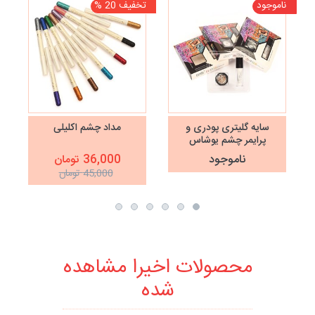
ناموجود
تخفیف 20 %
نا
سایه گلیتری پودری و
مداد چشم اکلیلی
پرایمر چشم یوشاس
USHAS
ناموجود
36,000 تومان
45,000 تومان
محصولات اخیرا مشاهده
شده