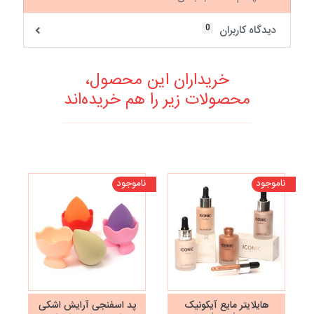
0
دیدگاه کاربران
خریداران این محصول،
محصولات زیر را هم خریده‌اند
ناموجود
ناموجود
نا
هایلایتر مایع آیکونیک
پد اسفنجی آرایش اشکی