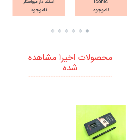
iconic
استند دار میواستار
MeiUSTAR
ناموجود
ناموجود
محصولات اخیرا مشاهده
شده