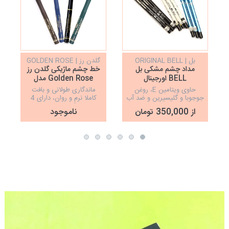
بل | ORIGINAL BELL
گلدن رز | GOLDEN ROSE
مداد چشم مشکی بل
خط چشم ماژیکی گلدن رز
BELL اورجینال
Golden Rose مدل
Precision Eyeliner
حاوی ویتامین E، روغن
ماندگاری طولانی و بافت
جوجوبا و گلیسیرین و ضد آب
کاملا نرم و روان، دارای 4
رنگ‌بندی زیبا
از 350,000 تومان
ناموجود