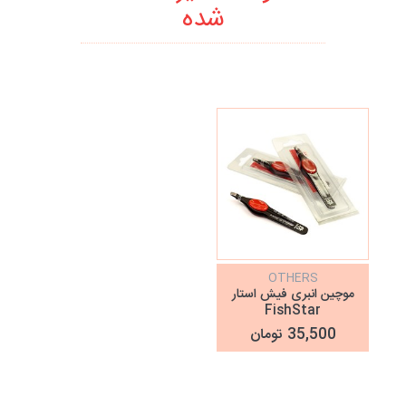
شده
OTHERS
موچین انبری فیش استار
FishStar
35,500 تومان