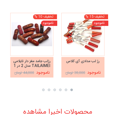
تخفیف 15 %
تخفیف 10 %
تخف
ناموجود
ناموجود
رژ لب مدادی آی کلاس
رژلب جامد مغز دار تایلامی
TAILAIMEI مدل 2 در 1
ناموجود
ناموجود
38,000 تومان
44,000 تومان
محصولات اخیرا مشاهده