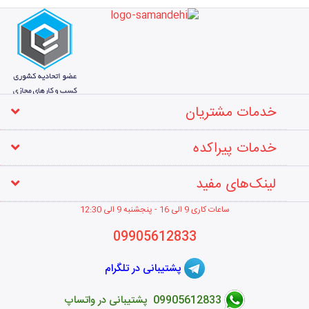
خدمات مشتریان
خدمات پیراکده
لینک‌های مفید
ساعات کاری 9 الی 16 - پنجشنبه 9 الی 12
:30
09905612833
پشتیبانی در تلگرام
09905612833 پشتیبانی در واتساپ