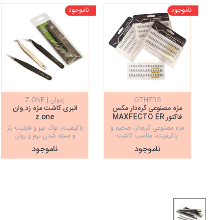
ناموجود
ناموجود
OTHERS
زدوان | Z.ONE
مژه مصنوعی گره‌دار مکس
انبری کاشت مژه زد.وان
فاکتور MAXFECTO ER
z.one
مژه مصنوعی گره‌دار، ضخیم و
باکیفیت، نوک تیز و قابلیت باز
باکیفیت، مناسب کاشت
و بسته شدن نرم و روان
موقت، 60 عددی
ناموجود
ناموجود