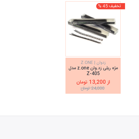
تخفیف 45 %
زدوان | Z.ONE
مژه ریلی زد.وان z.one مدل
Z-405
از 13,200 تومان
24,000 تومان