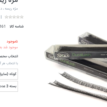
مژه ریلی زد.و
مژه ریسه ، د
شناسه کالا
161
ناموجود
موجود شد به
انتخاب محص
با انتخاب هر گ
کوتاه (سایز8)
بسته 3 عددی (یک عدد از هر سایز)