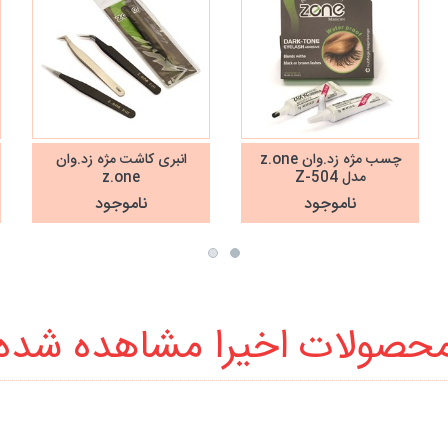
چسب مژه زد.وان z.one
انبری کاشت مژه زد.وان
مدل Z-504
z.one
ناموجود
ناموجود
حصولات اخیرا مشاهده شده