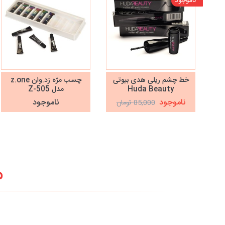
ناموجود
خط چشم ریلی هدی بیوتی
چسب مژه زد.وان z.one
Huda Beauty
مدل Z-505
ناموجود
ناموجود
85,000 تومان
م