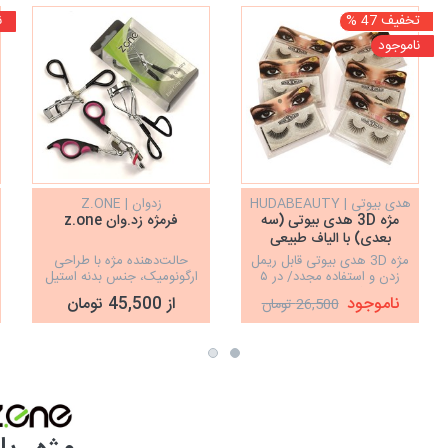
تخفیف 47 %
ن
ناموجود
هدی بیوتی | HUDABEAUTY
زدوان | Z.ONE
مژه 3D هدی بیوتی (سه
فرمژه زد.وان z.one
بعدی) با الیاف طبیعی
مژه 3D هدی بیوتی قابل ريمل
حالت‌دهنده مژه با طراحی
زدن و استفاده مجدد/ در ۵
ارگونومیک، جنس بدنه استیل
شماره مختلف
ناموجود
از 45,500 تومان
26,500 تومان