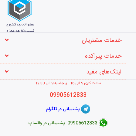
خدمات مشتریان
خدمات پیراکده
لینک‌های مفید
ساعات کاری 9 الی 16 - پنجشنبه 9 الی 12
:30
09905612833
پشتیبانی در تلگرام
09905612833 پشتیبانی در واتساپ