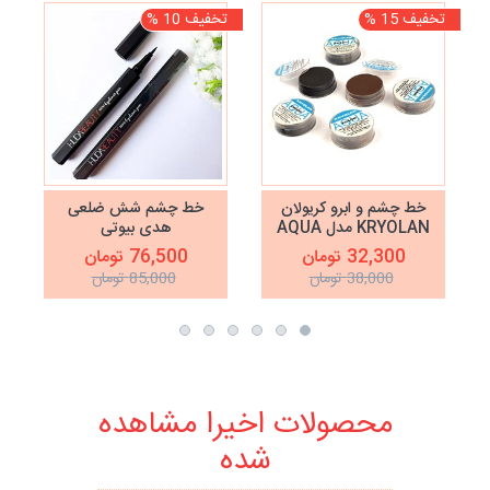
تخفیف 15 %
تخفیف 10 %
تخف
نا
خط چشم و ابرو کریولان
خط چشم شش ضلعی
KRYOLAN مدل AQUA
هدی بیوتی
HUDABEAUTY
32,300 تومان
76,500 تومان
38,000 تومان
85,000 تومان
محصولات اخیرا مشاهده
شده