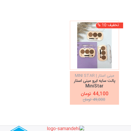
تخفیف 10 %
مینی استار | MINI STAR
پالت سایه ابرو مینی استار
MiniStar
44,100 تومان
49,000 تومان