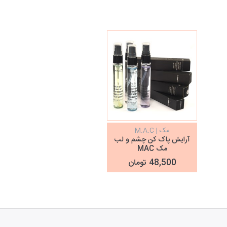
مک | M.A.C
آرایش پاک کن چشم و لب
مک MAC
48,500 تومان