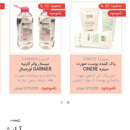
تخفیف 30 %
تخفیف 10 %
ن
ناموجود
ناموجود
سینره | CINERE
گارنیر | GARNIER
پاک کننده پوست صورت
میسلار واتر گارنیه
سینره CINERE
GARNIER اورجینال
شیر پاک کن گیاهی جهت
پاک‌کننده و نرم‌کننده صورت,
پاکسازی پوست از مواد آرایشی
فاقد رایحه, بدون نیاز به
و آلودگی‌ها، 150 میلی لیتر
آبکشی, مناسب برای انواع
ناموجود
ناموجود
85,000 تومان
375,000 تومان
پوست‌