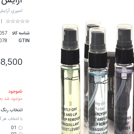
آرایش 
اسپری آرایش پاک کن با حج
شناسه کالا
057
078
GTIN
48,500 توم
ناموجود
موجود شد به
انتخاب رنگ
با انتخاب هر گ
01