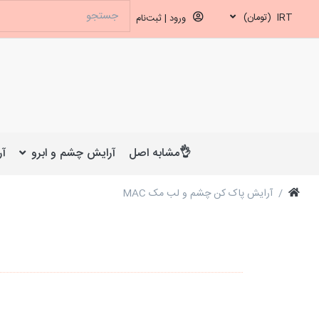
IRT
(تومان)
ورود | ثبت‌نام
👌مشابه اصل
آرایش چشم و ابرو
آر
آرایش پاک کن چشم و لب مک MAC