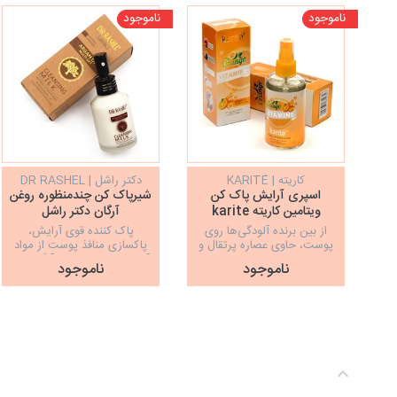
ناموجود
ناموجود
کاریته | KARITÉ
دکتر راشل | DR RASHEL
اسپری آرایش پاک کن
شیرپاک کن چندمنظوره روغن
ویتامین کاریته karite
آرگان دکتر راشل
DR.RASHEL
از بین برنده آلودگی‌ها روی
پاک کننده قوی آرایش،
پوست، حاوی عصاره پرتقال و
پاکسازی منافذ پوست از مواد
چای سبز و انواع ویتامین‌ها، با
آرایشی، حاوی روغن آرگان نرم
ناموجود
ناموجود
رایحه پرتقال
کننده و شاداب کننده پوست