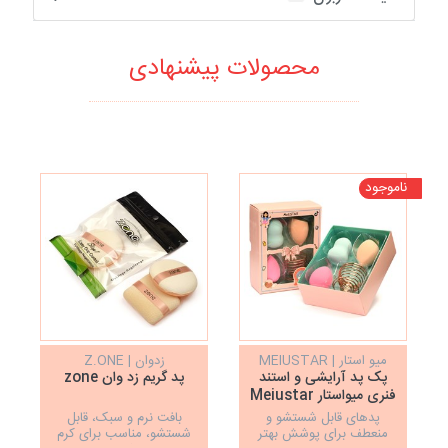
محصولات پیشنهادی
ناموجود
نا
میو استار | MEIUSTAR
زدوان | Z.ONE
پک پد آرایشی و استند
پد گریم زد وان zone
فنری میواستار Meiustar
پدهای قابل شستشو و
بافت نرم و سبک، قابل
منعطف برای پوشش بهتر
شستشو، مناسب برای کرم