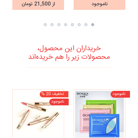
تمام زوایای صورت
پودر و کرم موس
ناموجود
از 21,500 تومان
خریداران این محصول،
محصولات زیر را هم خریده‌اند
ناموجود
تخفیف 20 %
نا
ناموجود